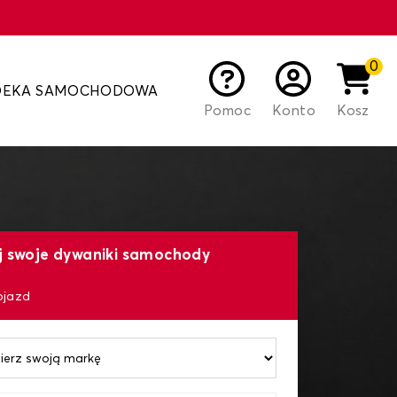
0
DEKA SAMOCHODOWA
Pomoc
Konto
Kosz
j swoje dywaniki samochody
ojazd