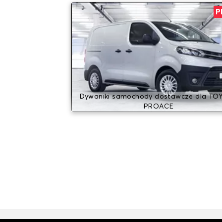
P
Dywaniki samochody dostawcze dla TO
PROACE