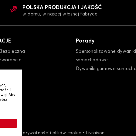
POLSKA PRODUKCJA I JAKOŚĆ
w domu, w naszej własnej fabryce
ACJE
Porady
Bezpieczna
Spersonalizowane dywaniki
Gwarancja
samochodowe
Dywaniki gumowe samoch
ych,
reści i
wej. Aby
wórz
•
•
Polityka prywatności i plików cookie
Livraison