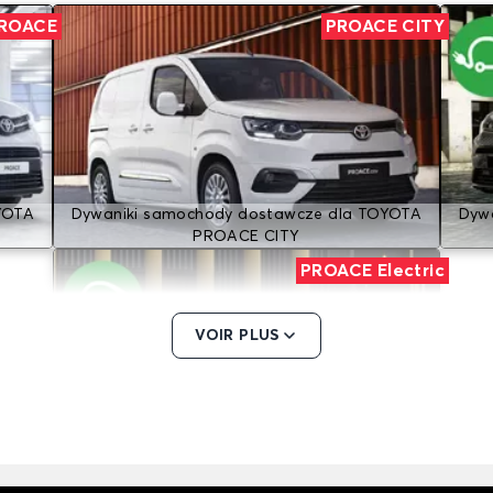
ROACE
PROACE CITY
YOTA
Dywaniki samochody dostawcze dla TOYOTA
Dyw
PROACE CITY
PROACE Electric
VOIR PLUS
Dywaniki samochody dostawcze dla TOYOTA
PROACE Electric