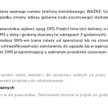
podanie ważnego numeru telefonu komórkowego. WAŻNE: U
padku zmiany adresu (głównie kodu pocztowego) dostaw
woźnika, wybierz opcję DPD Predict time slot delivery, a n
MS z datą i godziną dostawy (w odstępach 3-godzinnych).
iadasz SMS-em (cena zależy od operatora) lub na stroni
i od kwalifikowalności zamówienia, do sąsiada lub w agencj
ć SMS przypominającą o wybranym przedziale czasowym 
zeniem sobót, niedziel i dni ustawowo wolnych od pracy. 
tanowić podstawy do odszkodowania.
ieżnych
 w dni powszednie. Zamówienia złożone w piątek po godzini