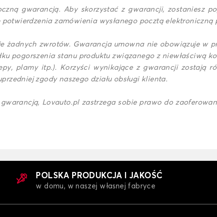
czną gwarancją. Aby skorzystać z gwarancji, zostaniesz po
e potwierdzenia zamówienia wysłanego pocztą elektroniczną 
uje żadnych zwrotów. Gwarancja umowna nie obowiązuje w prz
adku pogorszenia stanu produktu związanego z niewłaściwą k
epy, plamy itp.). Korzyści wynikające z gwarancji zostaj
uprzedniej zgody naszego działu obsługi klienta.
o gwarancją, Lovauto.pl zastrzega sobie prawo do zaoferowa
POLSKA PRODUKCJA I JAKOŚĆ
w domu, w naszej własnej fabryce