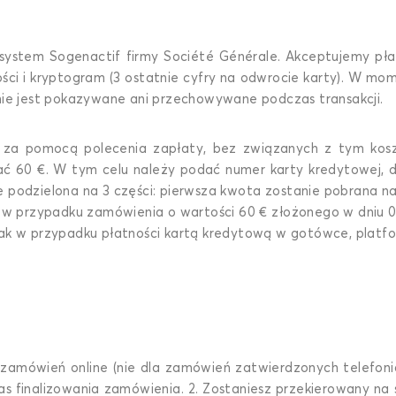
 system Sogenactif firmy Société Générale. Akceptujemy pła
ści i kryptogram (3 ostatnie cyfry na odwrocie karty). W mo
nie jest pokazywane ani przechowywane podczas transakcji.
 za pomocą polecenia zapłaty, bez związanych z tym kosz
ać 60 €. W tym celu należy podać numer karty kredytowej, da
e podzielona na 3 części: pierwsza kwota zostanie pobrana n
 w przypadku zamówienia o wartości 60 € złożonego w dniu 05.
ie jak w przypadku płatności kartą kredytową w gotówce, plat
amówień online (nie dla zamówień zatwierdzonych telefoniczn
 finalizowania zamówienia. 2. Zostaniesz przekierowany na st