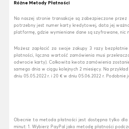
Różne Metody Płatności
Na naszej stronie transakcje są zabezpieczone przez
potrzebny jest numer karty kredytowej, data jej ważno
platformę, gdzie wymieniane dane są szyfrowane, nic 
Możesz zapłacić za swoje zakupy 3 razy bezpłatnie
płatności, łączna wartość zamówienia musi przekracz
odwrocie karty). Całkowita kwota zamówienia zostani
samego dnia w ciągu kolejnych 2 miesięcy. Na przykład
dniu 05.05.2022 r. i 20 € w dniu 05.06.2022 r. Podobn
Obecnie ta metoda płatności jest dostępna tylko dla z
minut: 1. Wybierz PayPal jako metodę płatności podczas