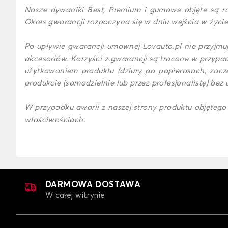
Nasze dywaniki Best, Premium i gumowe objęte są ro
Okres gwarancji rozpoczyna się w dniu wejścia w życi
Po upływie gwarancji umownej Lovauto.pl nie przyjm
akcesoriów. Korzyści z gwarancji są tracone w przyp
użytkowaniem produktu (dziury po papierosach, zacz
produkcie (samodzielnie lub przez profesjonalistę) bez 
W przypadku awarii z naszej strony produktu objęteg
właściwościach.
DARMOWA DOSTAWA
W całej witrynie