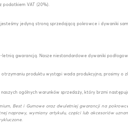
 z podatkiem VAT (20%).
 jesteśmy jedyną stroną sprzedającą pokrowce i dywaniki s
letnią gwarancją. Nasze niestandardowe dywaniki podłogowe 
 po otrzymaniu produktu wystąpi wada produkcyjna, prosimy o 
naszych ogólnych warunków sprzedaży, który brzmi następuj
remium, Best i Gumowe oraz dwuletniej gwarancji na pokrow
tnej naprawy, wymiany artykułu, części lub akcesoriów uznan
wykluczone.