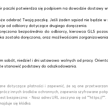
ór paczki potwierdza się podpisem na dowodzie dostawy 
że odebrać Twoją paczkę. Jeśli żaden sąsiad nie będzie w s
ukcje od odbiorcy dotyczące drugiego doręczenia.
oręczona bezpośrednio do odbiorcy, kierowca GLS pozos
czka została doręczona, oraz możliwościami zorganizowani
m sobót, niedziel i dni ustawowo wolnych od pracy. Orien
oże stanowić podstawy do odszkodowania.
dane dotyczące płatności i zapewnić, że są one przetwarzan
 oprócz innych środków ochronnych, zapewnia szyfrowane połą
st bezpieczna: - Nasz adres URL zaczyna się od ""https://"".
najduje się kłódka.