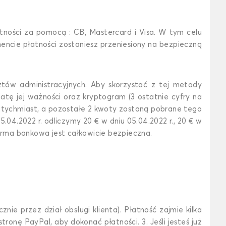
tności za pomocą : CB, Mastercard i Visa. W tym celu
mencie płatności zostaniesz przeniesiony na bezpieczną
tów administracyjnych. Aby skorzystać z tej metody
tę jej ważności oraz kryptogram (3 ostatnie cyfry na
atychmiast, a pozostałe 2 kwoty zostaną pobrane tego
04.2022 r. odliczymy 20 € w dniu 05.04.2022 r., 20 € w
forma bankowa jest całkowicie bezpieczna.
ie przez dział obsługi klienta). Płatność zajmie kilka
ronę PayPal, aby dokonać płatności. 3. Jeśli jesteś już