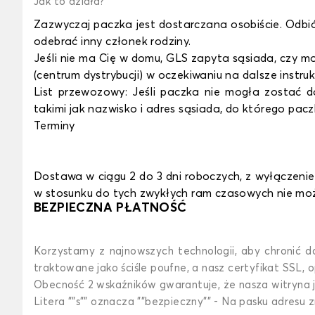
Jak to działa?
Zazwyczaj paczka jest dostarczana osobiście. Odbi
odebrać inny członek rodziny.
Jeśli nie ma Cię w domu, GLS zapyta sąsiada, czy mo
(centrum dystrybucji) w oczekiwaniu na dalsze instr
List przewozowy: Jeśli paczka nie mogła zostać d
takimi jak nazwisko i adres sąsiada, do którego pa
Terminy
Dostawa w ciągu 2 do 3 dni roboczych, z wyłączenie
w stosunku do tych zwykłych ram czasowych nie m
BEZPIECZNA PŁATNOŚĆ
Korzystamy z najnowszych technologii, aby chronić 
traktowane jako ściśle poufne, a nasz certyfikat SSL,
Obecność 2 wskaźników gwarantuje, że nasza witryna je
Litera ""s"" oznacza ""bezpieczny"" - Na pasku adresu z