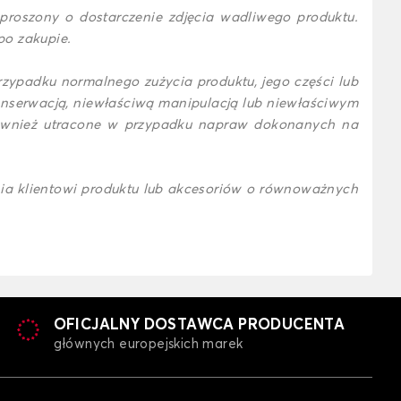
proszony o dostarczenie zdjęcia wadliwego produktu.
po zakupie.
ypadku normalnego zużycia produktu, jego części lub
onserwacją, niewłaściwą manipulacją lub niewłaściwym
ą również utracone w przypadku napraw dokonanych na
nia klientowi produktu lub akcesoriów o równoważnych
OFICJALNY DOSTAWCA PRODUCENTA
głównych europejskich marek