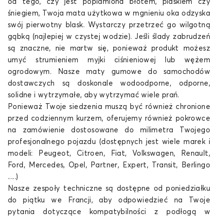
od tego, czy jest poplamiona błotem, piaskiem czy
śniegiem, Twoja mata użytkowa w mgnieniu oka odzyska
swój pierwotny blask. Wystarczy przetrzeć go wilgotną
gąbką (najlepiej w czystej wodzie). Jeśli ślady zabrudzeń
są znaczne, nie martw się, ponieważ produkt możesz
umyć strumieniem myjki ciśnieniowej lub wężem
ogrodowym. Nasze
maty gumowe do samochodów
dostawczych
są doskonale wodoodporne, odporne,
solidne i wytrzymałe, aby wytrzymać wiele prań.
Ponieważ Twoje siedzenia muszą być również chronione
przed codziennym kurzem, oferujemy również pokrowce
na zamówienie dostosowane do milimetra Twojego
profesjonalnego pojazdu (dostępnych jest wiele marek i
modeli:
Peugeot, Citroen, Fiat, Volkswagen, Renault,
Ford, Mercedes, Opel, Partner, Expert, Transit, Berlingo
.....)
Nasze zespoły techniczne są dostępne od poniedziałku
do piątku we Francji, aby odpowiedzieć na Twoje
pytania dotyczące kompatybilności z podłogą w