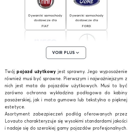
Dywaniki samochody
Dywaniki samochody
dostawcze dla
dostawcze dla
FIAT
FORD
VOIR PLUS
Dywaniki samochody
Dywaniki samochody
dostawcze dla
dostawcze dla
IVECO
MERCEDES
Twój
pojazd użytkowy
jest sprawny. Jego wyposażenie
również musi być sprawne. Pierwszym i najważniejszym z
nich jest mata do pojazdów użytkowych. Musi to być
zarówno ochronna wykładzina podłogowa do kabiny
pasażerskiej, jak i mata gumowa lub tekstylna o pięknej
Dywaniki samochody
Dywaniki samochody
dostawcze dla
dostawcze dla
estetyce.
MINI
NISSAN
Asortyment zabezpieczeń podłóg oferowanych przez
Lovauto charakteryzuje się wysokimi standardami jakości
i nadaje się do szerokiej gamy pojazdów profesjonalnych.