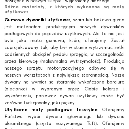
dostępne w naszym sklepie i wyjaśniamy dlaczego.
Różne materiały, z których wykonane są maty
użytkowe:
Gumowe dywaniki użytkowe:
, szara lub beżowa guma
jest materiałem produkcyjnym naszych dywaników
podłogowych do pojazdów użytkowych. Ale to nie jest
byle jaka mata gumowa, którą oferujemy. Został
zaprojektowany tak, aby był w stanie wytrzymać setki
codziennych obciążeń pedału sprzęgła, w szczególności
przez kierowcę (maksymalna wytrzymałość). Produkcja
naszego sprzętu motoryzacyjnego odbywa się w
naszych warsztatach z największą starannością. Nasze
dywany na wymiar
są starannie wykończone bordiurą
(plecionką) w wybranym przez Ciebie kolorze i
wykończeniu, ponieważ dywan użytkowy może być
zarówno funkcjonalny, jak i piękny.
Utylitarne maty podłogowe tekstylne
:
Oferujemy
Państwu wybór dywanu igłowanego lub dywanu
aksamitnego (często nazywanego Tuft). Oferujemy