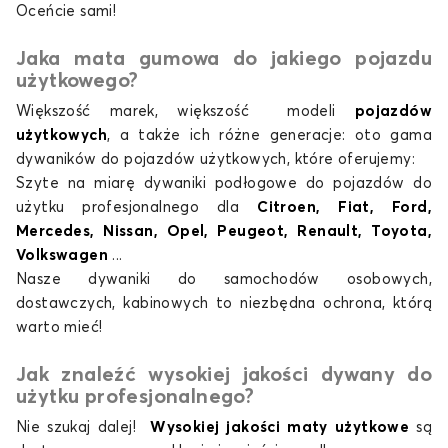
Oceńcie sami!
Dywaniki samochody
Dywaniki samochody
dostawcze dla
dostawcze dla
Jaka mata gumowa do jakiego pojazdu
OPEL
PEUGEOT
użytkowego?
Większość marek, większość modeli
pojazdów
użytkowych
, a także ich różne generacje: oto gama
dywaników do pojazdów użytkowych, które oferujemy:
Dywaniki samochody
Dywaniki samochody
Szyte na miarę dywaniki podłogowe do pojazdów do
dostawcze dla
dostawcze dla
użytku profesjonalnego dla
Citroen, Fiat, Ford,
RENAULT
TOYOTA
Mercedes, Nissan, Opel, Peugeot, Renault, Toyota,
Volkswagen
...
Nasze dywaniki do samochodów osobowych,
dostawczych, kabinowych to niezbędna ochrona, którą
Dywaniki samochody
warto mieć!
dostawcze dla
VOLKSWAGEN
Jak znaleźć wysokiej jakości dywany do
użytku profesjonalnego?
Nie szukaj dalej!
Wysokiej jakości maty użytkowe
są