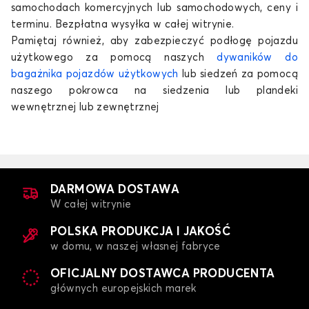
samochodach komercyjnych lub samochodowych, ceny i
terminu.
Bezpłatna wysyłka w całej witrynie.
Pamiętaj również, aby zabezpieczyć podłogę pojazdu
użytkowego za pomocą naszych
dywaników do
bagażnika pojazdów użytkowych
lub siedzeń za pomocą
naszego pokrowca na siedzenia lub plandeki
wewnętrznej lub zewnętrznej
DARMOWA DOSTAWA
W całej witrynie
POLSKA PRODUKCJA I JAKOŚĆ
w domu, w naszej własnej fabryce
OFICJALNY DOSTAWCA PRODUCENTA
głównych europejskich marek