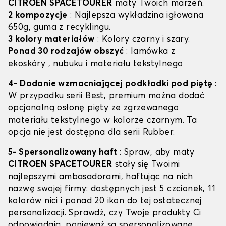
CITROEN SPACETOURER
maty Twoich marzeń.
2 kompozycje
: Najlepsza wykładzina igłowana
650g, guma z recyklingu.
3 kolory materiałów
: Kolory czarny i szary.
Ponad 30 rodzajów obszyć
: lamówka z
ekoskóry , nubuku i materiału tekstylnego
4- Dodanie wzmacniającej podkładki pod piętę
:
W przypadku serii Best, premium można dodać
opcjonalną osłonę pięty ze zgrzewanego
materiału tekstylnego w kolorze czarnym. Ta
opcja nie jest dostępna dla serii Rubber.
5- Spersonalizowany haft
: Spraw, aby maty
CITROEN SPACETOURER
stały się Twoimi
najlepszymi ambasadorami, haftując na nich
nazwę swojej firmy: dostępnych jest 5 czcionek, 11
kolorów nici i ponad 20 ikon do tej ostatecznej
personalizacji. Sprawdź, czy Twoje produkty Ci
odpowiadają, ponieważ są spersonalizowane