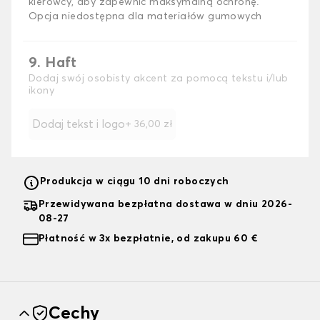
kierowcy, aby zapewnić maksymalną ochronę.
Opcja niedostępna dla materiałów gumowych
9. Haft
Dodaj swój osobisty akcent za pomocą tekstu i/lub
ikony
Dodaj tekst i logo
+
36,00 zł
Produkcja w ciągu 10 dni roboczych
Przewidywana bezpłatna dostawa w dniu 2026-
08-27
Płatność w 3x bezpłatnie, od zakupu 60 €
Cechy