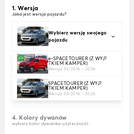
1. Wersja
Jaka jest wersja pojazdu?
Wybierz wersję swojego
pojazdu
e-SPACETOURER (Z WYJ?
2. Materiał
TKIEM KAMPER)
wybierz materiał dywanika samochodowego
Wersja 03/2016 - 2026
SPACETOURER (Z WYJ?
3. gra dywanowa
TKIEM KAMPER)
wybierz liczbę potrzebnych dywaników
Wersja 03/2016 - 2026
samochodowych
4. Kolory dywanów
wybierz kolor dywanika użyteczność.