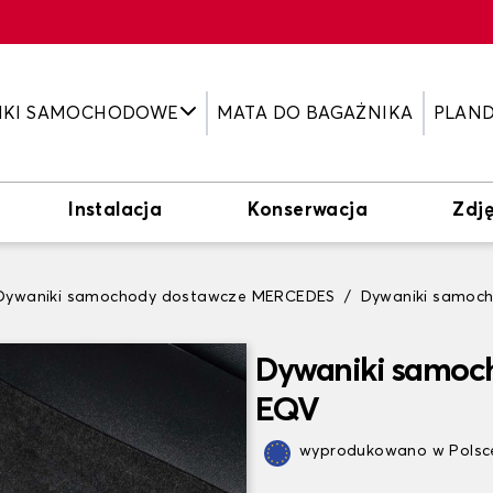
IKI SAMOCHODOWE
MATA DO BAGAŻNIKA
PLAN
Instalacja
Konserwacja
Zdję
Dywaniki samochody dostawcze MERCEDES
Dywaniki samoc
Dywaniki samoc
EQV
wyprodukowano w Polsce