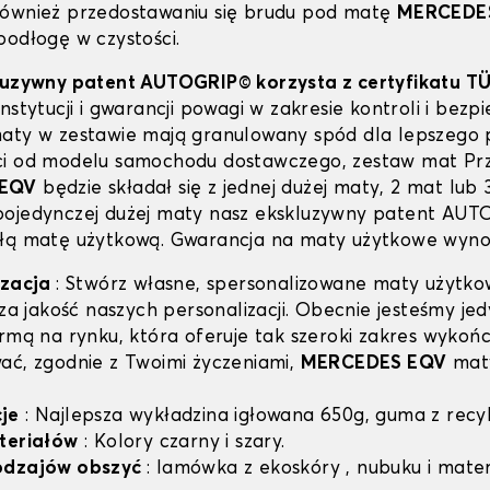
ównież przedostawaniu się brudu pod matę
MERCEDE
podłogę w czystości.
kluzywny patent AUTOGRIP© korzysta z certyfikatu T
nstytucji i gwarancji powagi w zakresie kontroli i bezp
aty w zestawie mają granulowany spód dla lepszego 
ci od modelu samochodu dostawczego, zestaw mat Pr
 EQV
będzie składał się z jednej dużej maty, 2 mat lub
pojedynczej dużej maty nasz ekskluzywny patent AU
łą matę użytkową. Gwarancja na maty użytkowe wynosi
izacja
: Stwórz własne, spersonalizowane maty użytko
sza jakość naszych personalizacji. Obecnie jesteśmy je
irmą na rynku, która oferuje tak szeroki zakres wykoń
ać, zgodnie z Twoimi życzeniami,
MERCEDES EQV
mat
je
: Najlepsza wykładzina igłowana 650g, guma z recyk
teriałów
: Kolory czarny i szary.
odzajów obszyć
: lamówka z ekoskóry , nubuku i mater