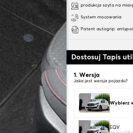
produkcja szyta na miar
System mocowania
Patent autogrip: antypo
Dostosuj Tapis uti
1. Wersja
Jaka jest wersja pojazdu?
Wybierz 
2. Materiał
EQV