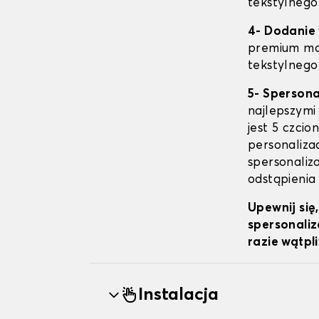
tekstylnego
4- Dodanie
premium mo
tekstylnego
5- Sperson
najlepszymi
jest 5 czcio
personaliza
spersonalizo
odstąpienia
Upewnij się
spersonaliz
razie wątpl
Instalacja