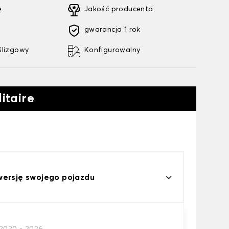
ę
Jakość producenta
gwarancja 1 rok
ślizgowy
Konfigurowalny
litaire
wersję swojego pojazdu