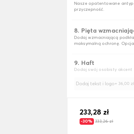
Nasze opatentowane antypo
przyczepność.
8. Pięta wzmacniaj
Dodaj wzmacniającą podkła
maksymalną ochronę. Opcja
9. Haft
Dodaj swój osobisty akcent 
Dodaj tekst i logo
+
36,00 z
233,28 zł
-30%
333,26 zł