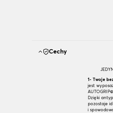
Cechy
JEDY
1- Twoje b
jest wypos
AUTOGRIP©. 
Dzięki ant
pozostaje i
i spowodow