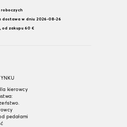
i roboczych
 dostawa w dniu 2026-08-26
, od zakupu 60 €
RYNKU
dla kierowcy
stwa:
zeństwo.
rowcy
pod pedałami
ść