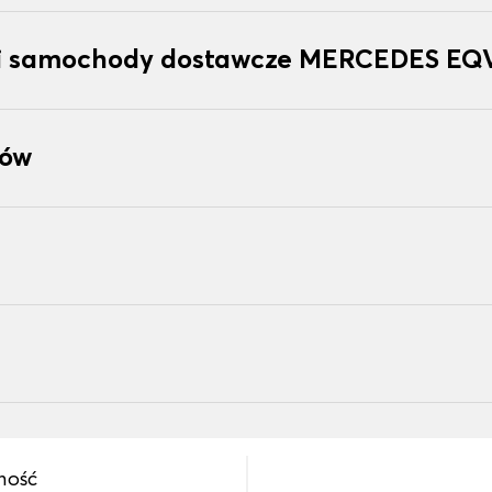
ki samochody dostawcze MERCEDES EQ
tów
ność