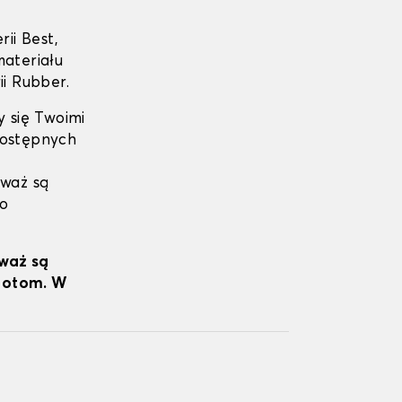
rii Best,
ateriału
ii Rubber.
y się Twoimi
dostępnych
eważ są
do
eważ są
wrotom. W