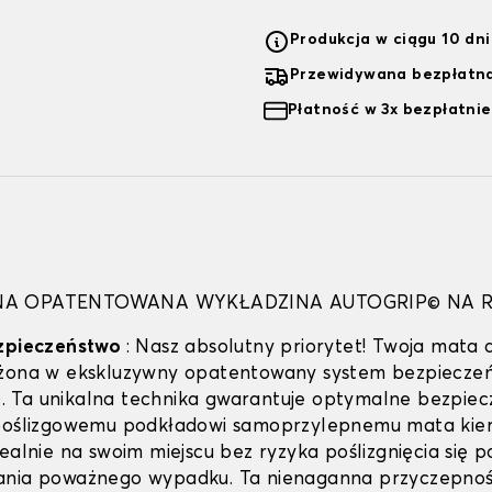
Produkcja w ciągu 10 dn
Przewidywana bezpłatna
Płatność w 3x bezpłatnie
NA OPATENTOWANA WYKŁADZINA AUTOGRIP© NA 
ezpieczeństwo
: Nasz absolutny priorytet! Twoja mata 
ażona w ekskluzywny opatentowany system bezpieczeń
Ta unikalna technika gwarantuje optymalne bezpiec
ypoślizgowemu podkładowi samoprzylepnemu mata kie
dealnie na swoim miejscu bez ryzyka poślizgnięcia się 
ania poważnego wypadku. Ta nienaganna przyczepno