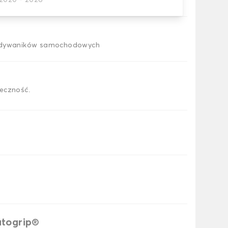
2020 - 2026
a samochodowego
h dywaników samochodowych
eczność.
utogrip®