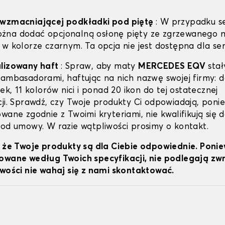
 wzmacniającej podkładki pod piętę
: W przypadku se
żna dodać opcjonalną osłonę pięty ze zgrzewanego m
 w kolorze czarnym. Ta opcja nie jest dostępna dla ser
alizowany haft
: Spraw, aby maty
MERCEDES EQV
stał
 ambasadorami, haftując na nich nazwę swojej firmy: 
nek, 11 kolorów nici i ponad 20 ikon do tej ostatecznej
cji. Sprawdź, czy Twoje produkty Ci odpowiadają, poni
wane zgodnie z Twoimi kryteriami, nie kwalifikują się 
 od umowy. W razie wątpliwości prosimy o kontakt.
, że Twoje produkty są dla Ciebie odpowiednie. Poni
owane według Twoich specyfikacji, nie podlegają z
iwości nie wahaj się z nami skontaktować.