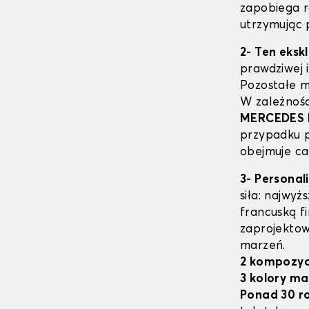
zapobiega r
utrzymując 
2- Ten eks
prawdziwej i
Pozostałe m
W zależnoś
MERCEDES
przypadku 
obejmuje ca
3- Personal
siła: najwyż
francuską f
zaprojektow
marzeń.
2 kompozyc
3 kolory ma
Ponad 30 r