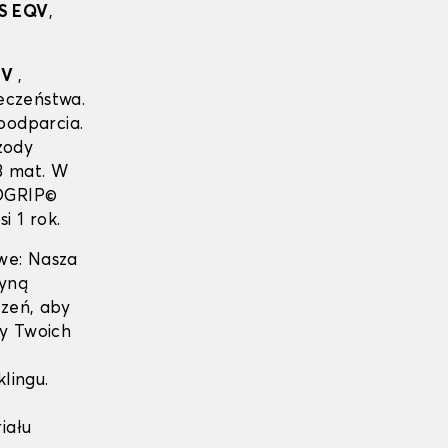
S EQV
,
ÜV
,
ieczeństwa.
podparcia.
zody
 3 mat. W
TOGRIP©
 1 rok.
we: Nasza
dyną
czeń, aby
y Twoich
lingu.
iału