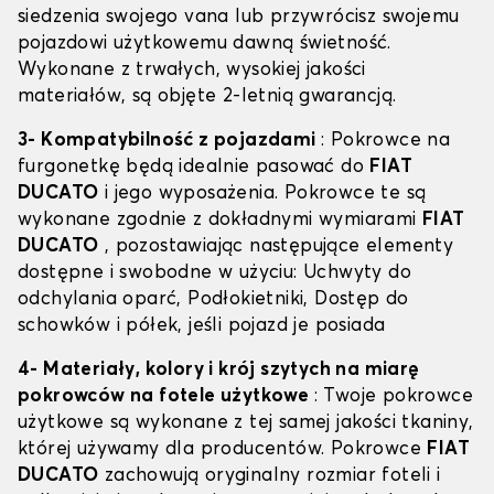
siedzenia swojego vana lub przywrócisz swojemu
pojazdowi użytkowemu dawną świetność.
Wykonane z trwałych, wysokiej jakości
materiałów, są objęte 2-letnią gwarancją.
3- Kompatybilność z pojazdami
: Pokrowce na
furgonetkę będą idealnie pasować do
FIAT
DUCATO
i jego wyposażenia. Pokrowce te są
wykonane zgodnie z dokładnymi wymiarami
FIAT
DUCATO
, pozostawiając następujące elementy
dostępne i swobodne w użyciu: Uchwyty do
odchylania oparć, Podłokietniki, Dostęp do
schowków i półek, jeśli pojazd je posiada
4- Materiały, kolory i krój szytych na miarę
pokrowców na fotele użytkowe
: Twoje pokrowce
użytkowe są wykonane z tej samej jakości tkaniny,
której używamy dla producentów. Pokrowce
FIAT
DUCATO
zachowują oryginalny rozmiar foteli i