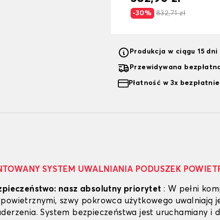
-30%
832,71 zł
Produkcja w ciągu 15 dn
Przewidywana bezpłatna
Płatność w 3x bezpłatnie
NTOWANY SYSTEM UWALNIANIA PODUSZEK POWIET
zpieczeństwo: nasz absolutny priorytet
: W pełni kom
powietrznymi, szwy pokrowca użytkowego uwalniają j
derzenia. System bezpieczeństwa jest uruchamiany i d