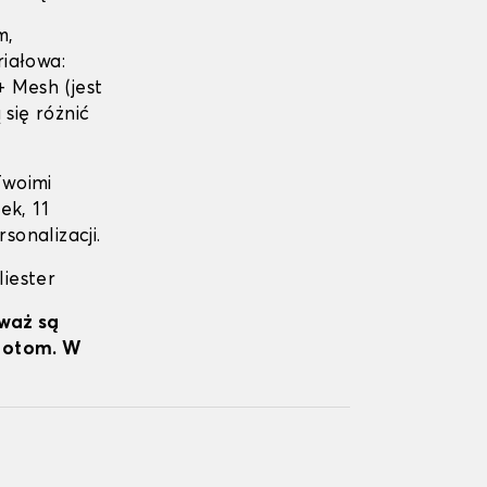
m,
iałowa:
 Mesh (jest
się różnić
Twoimi
ek, 11
sonalizacji.
liester
eważ są
wrotom. W