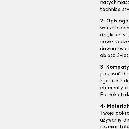
natychmiast
technice szy
2- Opis ogó
warsztatach
dzięki ich s
nowe siedze
dawną świet
objęte 2-let
3- Kompaty
pasować d
zgodnie z 
elementy do
Podłokietnik
4- Materiał
Twoje pokro
używamy dl
rozmiar fote