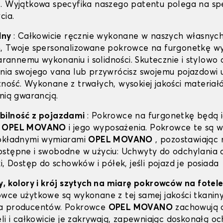
. Wyjątkowa specyfika naszego patentu polega na spe
cia.
lny
: Całkowicie ręcznie wykonane w naszych własnyc
, Twoje spersonalizowane pokrowce na furgonetkę wy
tarannemu wykonaniu i solidności. Skutecznie i stylowo 
nia swojego vana lub przywrócisz swojemu pojazdowi
ność. Wykonane z trwałych, wysokiej jakości materiał
nią gwarancją.
bilność z pojazdami
: Pokrowce na furgonetkę będą i
o
OPEL MOVANO
i jego wyposażenia. Pokrowce te są 
dokładnymi wymiarami
OPEL MOVANO
, pozostawiając 
stępne i swobodne w użyciu: Uchwyty do odchylania 
i, Dostęp do schowków i półek, jeśli pojazd je posiada
y, kolory i krój szytych na miarę pokrowców na fote
wce użytkowe są wykonane z tej samej jakości tkaniny
a producentów. Pokrowce
OPEL MOVANO
zachowują o
li i całkowicie je zakrywają, zapewniając doskonałą oc