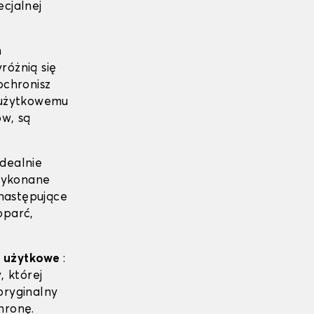
cjalnej
h
różnią się
ochronisz
 użytkowemu
ów, są
dealnie
wykonane
następujące
oparć,
le użytkowe
:
, której
ryginalny
hronę.