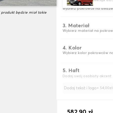
Wersja 05/
2. Wybór gry
wybierz pokrowce na siedzen
 produkt będzie miał takie
3. Materiał
Wybierz materiał na pokrow
4. Kolor
Wybierz kolor pokrowców na
5. Haft
Dodaj swój osobisty akcent 
Dodaj tekst i logo
+ 54,00zł
582,90 zł