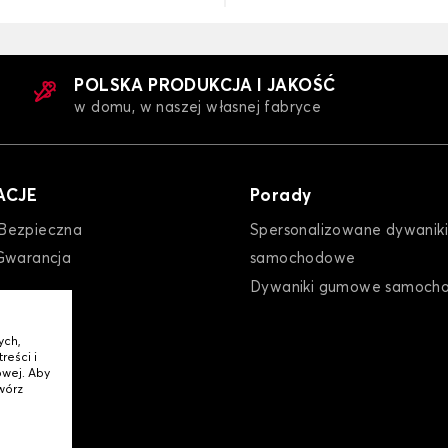
POLSKA PRODUKCJA I JAKOŚĆ
w domu, w naszej własnej fabryce
ACJE
Porady
Bezpieczna
Spersonalizowane dywaniki
Gwarancja
samochodowe
Dywaniki gumowe samoch
ych,
reści i
wej. Aby
wórz