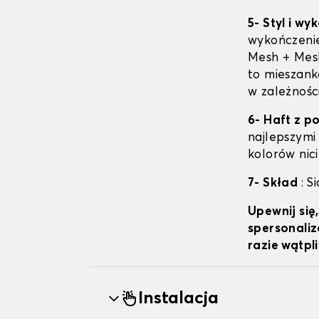
5- Styl i w
wykończenie
Mesh + Mesh
to mieszanka
w zależnośc
6- Haft z 
najlepszymi
kolorów nici
7- Skład
: S
Upewnij się
spersonaliz
razie wątpl
Instalacja