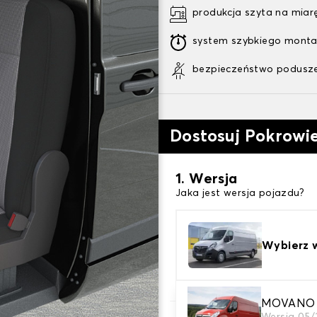
produkcja szyta na miar
system szybkiego mont
bezpieczeństwo podusze
Dostosuj Pokrowi
1. Wersja
Jaka jest wersja pojazdu?
Wybierz 
MOVANO 3