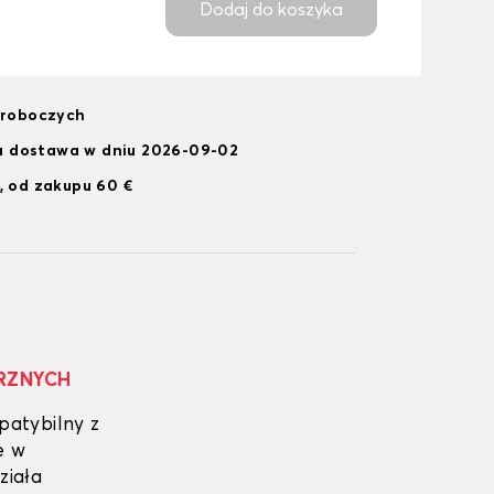
Dodaj do koszyka
i roboczych
 dostawa w dniu 2026-09-02
, od zakupu 60 €
RZNYCH
patybilny z
e w
ziała