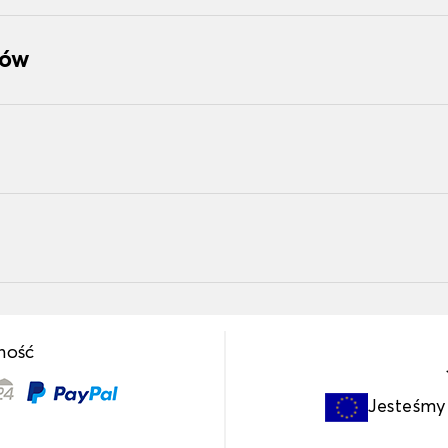
tów
ność
Jesteśm