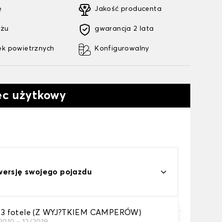
ę
Jakość producenta
ażu
gwarancja 2 lata
k powietrznych
Konfigurowalny
ec użytkowy
wersję swojego pojazdu
 fotele (Z WYJ?TKIEM CAMPERÓW)