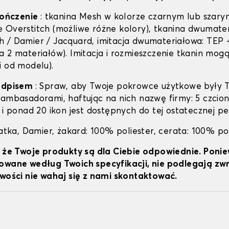
ykończenie
: tkanina Mesh w kolorze czarnym lub szary
 Overstitch (możliwe różne kolory), tkanina dwumater
 / Damier / Jacquard, imitacja dwumateriałowa: TEP +
 2 materiałów). Imitacja i rozmieszczenie tkanin mogą 
i od modelu).
podpisem
: Spraw, aby Twoje pokrowce użytkowe były 
 ambasadorami, haftując na nich nazwę firmy: 5 czcion
 i ponad 20 ikon jest dostępnych do tej ostatecznej per
iatka, Damier, żakard: 100% poliester, cerata: 100% po
, że Twoje produkty są dla Ciebie odpowiednie. Poni
owane według Twoich specyfikacji, nie podlegają z
iwości nie wahaj się z nami skontaktować.