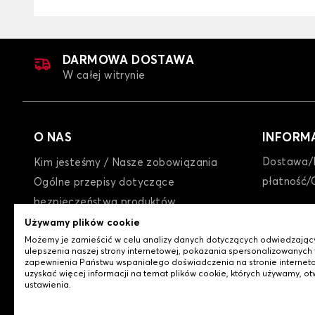
DARMOWA DOSTAWA
W całej witrynie
O NAS
INFORM
Dostawa/
Kim jesteśmy / Nasze zobowiązania
płatność/
Ogólne przepisy dotyczące
bezpieczeństwa produktów
GTC
Używamy plików cookie
Możemy je zamieścić w celu analizy danych dotyczących odwiedzając
Polityka prywatności / Cookies
ulepszenia naszej strony internetowej, pokazania spersonalizowanych t
Kontakt z nami
zapewnienia Państwu wspaniałego doświadczenia na stronie interneto
uzyskać więcej informacji na temat plików cookie, których używamy, ot
ustawienia.