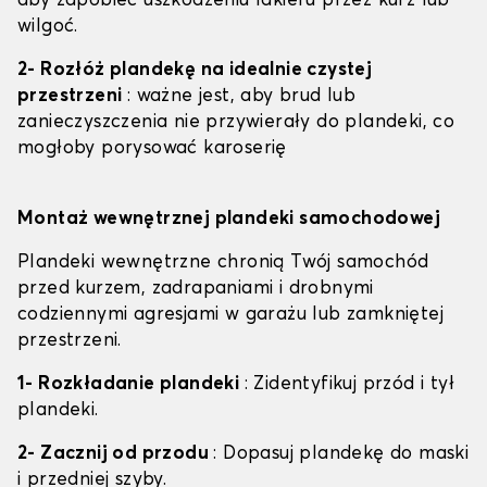
aby zapobiec uszkodzeniu lakieru przez kurz lub
wilgoć.
2- Rozłóż plandekę na idealnie czystej
przestrzeni
: ważne jest, aby brud lub
zanieczyszczenia nie przywierały do plandeki, co
mogłoby porysować karoserię
Montaż wewnętrznej plandeki samochodowej
Plandeki wewnętrzne chronią Twój samochód
przed kurzem, zadrapaniami i drobnymi
codziennymi agresjami w garażu lub zamkniętej
przestrzeni.
1- Rozkładanie plandeki
: Zidentyfikuj przód i tył
plandeki.
2- Zacznij od przodu
: Dopasuj plandekę do maski
i przedniej szyby.