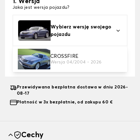
1. Wersja
Jaka jest wersja pojazdu?
Wybierz wersję swojego
pojazdu
2. Typ plandeki
CROSSFIRE
Wersja 04/2004 - 2026
wybierz plandekę ochronną odpowiednią do swoich
potrzeb
Przewidywana bezpłatna dostawa w dniu 2026-
08-17
Płatność w 3x bezpłatnie, od zakupu 60 €
Cechy