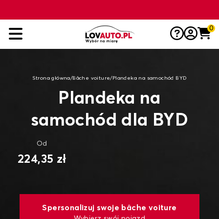
0
Strona główna
/
Bâche voiture
/
Plandeka na samochód BYD
Plandeka na
samochód dla BYD
Od
224,35 zł
Spersonalizuj swoje bâche voiture
Wybierz swój pojazd