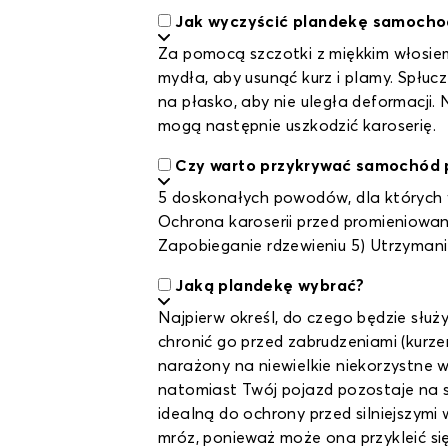
Jak wyczyścić plandekę samoch
Za pomocą szczotki z miękkim włosiem
mydła, aby usunąć kurz i plamy. Spłu
na płasko, aby nie uległa deformacji.
mogą następnie uszkodzić karoserię.
Czy warto przykrywać samochód 
5 doskonałych powodów, dla których w
Ochrona karoserii przed promieniowa
Zapobieganie rdzewieniu 5) Utrzymani
Jaką plandekę wybrać?
Najpierw określ, do czego będzie słu
chronić go przed zabrudzeniami (kurze
narażony na niewielkie niekorzystne w
natomiast Twój pojazd pozostaje na 
idealną do ochrony przed silniejszymi
mróz, ponieważ może ona przykleić się 