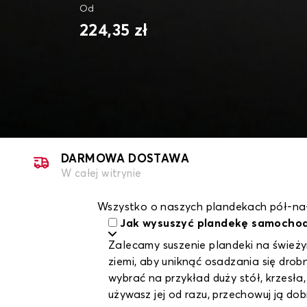
Od
224,35 zł
DARMOWA DOSTAWA
W całej witrynie
Wszystko o naszych plandekach pół-na
Jak wysuszyć plandekę samocho
Zalecamy suszenie plandeki na świeżym
ziemi, aby uniknąć osadzania się dr
wybrać na przykład duży stół, krzesła,
używasz jej od razu, przechowuj ją do