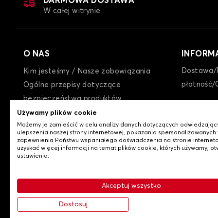
DARMOWA DOSTAWA
W całej witrynie
O NAS
INFORM
Dostawa/
Kim jesteśmy / Nasze zobowiązania
płatność/
Ogólne przepisy dotyczące
Plandeka na samochód dla PEUGEOT 
bezpieczeństwa produktów
GTC
Używamy plików cookie
Możemy je zamieścić w celu analizy danych dotyczących odwiedzając
Polityka prywatności / Cookies
ulepszenia naszej strony internetowej, pokazania spersonalizowanych t
Kontakt z nami
zapewnienia Państwu wspaniałego doświadczenia na stronie interneto
uzyskać więcej informacji na temat plików cookie, których używamy, ot
ustawienia.
Akceptuj wszystko
Plandeka na samochód dla PEUGEOT 
-
© Copyright 2026 Lovauto
Ogólne warunki sprzedaży
Dostosuj