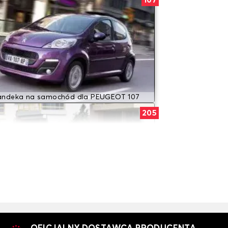
107
andeka na samochód dla PEUGEOT 107
205
andeka na samochód dla PEUGEOT 205
208