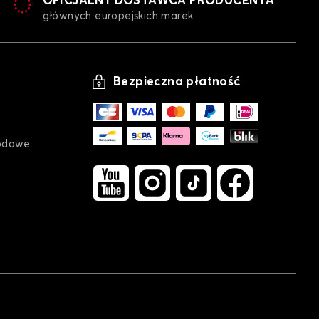
OFICJALNY DOSTAWCA PRODUCENTA
głównych europejskich marek
Bezpieczna płatność
andeka na samochód dla PEUGEOT 208
odowe
306
andeka na samochód dla PEUGEOT 306
309