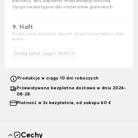
kierowcy, aby zapewnić maksymalną ochronę.
Opcja niedostępna dla materiałów gumowych
9. Haft
Dodaj swój osobisty akcent za pomocą tekstu i/lub
ikony
Dodaj tekst i logo
+
36,00 zł
Produkcja w ciągu 10 dni roboczych
Przewidywana bezpłatna dostawa w dniu 2026-
08-28
Płatność w 3x bezpłatnie, od zakupu 60 €
Cechy