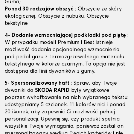
Guma)
Ponad 30 rodzajów obszyć
: Obszycie ze skóry
ekologicznej, Obszycie z nubuku, Obszycie
tekstylne
4- Dodanie wzmacniającej podkładki pod piętę
:
W przypadku modeli Premium i Best istnieje
możliwość dodania opcjonalnego wzmocnienia
pod pedał gazu z termozgrzewalnego materiału
tekstylnego w kolorze czarnym. Ta opcja nie jest
dostępna dla linii dywaników z gumy.
5- Spersonalizowany haft
: Spraw, aby Twoje
dywaniki do
SKODA RAPID
były wyjątkowe
poprzez wyhaftowanie na nich wybranego tekstu:
udostępniamy 5 czcionek, 11 kolorów nici i ponad
20 ikonek, aby zapewnić Ci możliwość pełnej
personalizacji. Upewnij się, czy produkt spełnia
wszystkie Twoje wymagania, ponieważ został on
spersonalizowany według Twoich kryteriów i nie