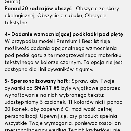
Guma)
Ponad 30 rodzajów obszyć
: Obszycie ze skóry
ekologicznej, Obszycie z nubuku, Obszycie
tekstylne
4- Dodanie wzmacniającej podkładki pod piętę
:
W przypadku modeli Premium i Best istnieje
możliwość dodania opcjonalnego wzmocnienia
pod pedał gazu z termozgrzewalnego materiału
tekstylnego w kolorze czarnym. Ta opcja nie jest
dostępna dla linii dywaników z gumy.
5- Spersonalizowany haft
: Spraw, aby Twoje
dywaniki do
SMART #5
były wyjątkowe poprzez
wyhaftowanie na nich wybranego tekstu:
udostępniamy 5 czcionek, 11 kolorów nici i ponad
20 ikonek, aby zapewnić Ci możliwość pełnej
personalizacji. Upewnij się, czy produkt spełnia
wszystkie Twoje wymagania, ponieważ został on
spersonalizowany według Twoich kryteriów i nie