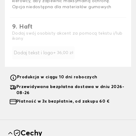
kierowcy, aby zapewnić maksymalną ochronę.
Opcja niedostępna dla materiałów gumowych
9. Haft
Dodaj swój osobisty akcent za pomocą tekstu i/lub
ikony
Dodaj tekst i logo
+
36,00 zł
Produkcja w ciągu 10 dni roboczych
Przewidywana bezpłatna dostawa w dniu 2026-
08-26
Płatność w 3x bezpłatnie, od zakupu 60 €
Cechy