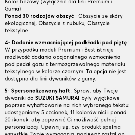
Kolor beżowy (wyłącznie dla linii Premium i
Guma)
Ponad 30 rodzajów obszyć
: Obszycie ze skóry
ekologicznej, Obszycie z nubuku, Obszycie
tekstylne
4- Dodanie wzmacniającej podkładki pod piętę
:
W przypadku modeli Premium i Best istnieje
możliwość dodania opcjonalnego wzmocnienia
pod pedał gazu z termozgrzewalnego materiału
tekstylnego w kolorze czarnym. Ta opcja nie jest
dostępna dla linii dywaników z gumy.
5- Spersonalizowany haft
: Spraw, aby Twoje
dywaniki do
SUZUKI SAMURAI
były wyjątkowe
poprzez wyhaftowanie na nich wybranego tekstu:
udostępniamy 5 czcionek, 11 kolorów nici i ponad
20 ikonek, aby zapewnić Ci możliwość pełnej
personalizacji. Upewnij się, czy produkt spełnia
wszystkie Twoje wymagania, ponieważ został on