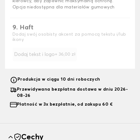
kierowcy, aby zapewnić maksymalną ochronę.
Opcja niedostępna dla materiałów gumowych
9. Haft
Dodaj swój osobisty akcent za pomocą tekstu i/lub
ikony
Dodaj tekst i logo
+
36,00 zł
Produkcja w ciągu 10 dni roboczych
Przewidywana bezpłatna dostawa w dniu 2026-
08-26
Płatność w 3x bezpłatnie, od zakupu 60 €
Cechy