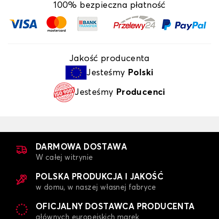
100% bezpieczna płatność
Jakość producenta
Jesteśmy
Polski
Jesteśmy
Producenci
DARMOWA DOSTAWA
W całej witrynie
POLSKA PRODUKCJA I JAKOŚĆ
w domu, w naszej własnej fabryce
OFICJALNY DOSTAWCA PRODUCENTA
głównych europejskich marek