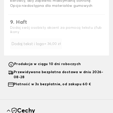
kierowcy, aby zapewnić maksymalną ochronę.
Opcja niedostępna dla materiałów gumowych
9. Haft
Dodaj swój osobisty akcent za pomocą tekstu i/lub
ikony
Dodaj tekst i logo
+
36,00 zł
Produkcja w ciągu 10 dni roboczych
Przewidywana bezpłatna dostawa w dniu 2026-
08-28
Płatność w 3x bezpłatnie, od zakupu 60 €
Cechy