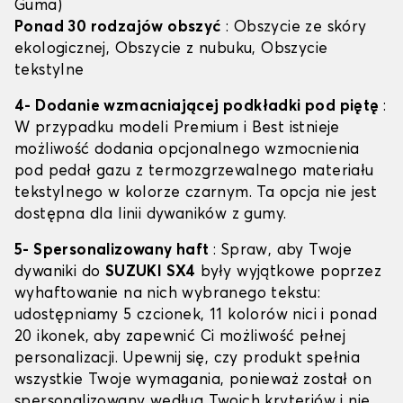
Guma)
Ponad 30 rodzajów obszyć
: Obszycie ze skóry
ekologicznej, Obszycie z nubuku, Obszycie
tekstylne
4- Dodanie wzmacniającej podkładki pod piętę
:
W przypadku modeli Premium i Best istnieje
możliwość dodania opcjonalnego wzmocnienia
pod pedał gazu z termozgrzewalnego materiału
tekstylnego w kolorze czarnym. Ta opcja nie jest
dostępna dla linii dywaników z gumy.
5- Spersonalizowany haft
: Spraw, aby Twoje
dywaniki do
SUZUKI SX4
były wyjątkowe poprzez
wyhaftowanie na nich wybranego tekstu:
udostępniamy 5 czcionek, 11 kolorów nici i ponad
20 ikonek, aby zapewnić Ci możliwość pełnej
personalizacji. Upewnij się, czy produkt spełnia
wszystkie Twoje wymagania, ponieważ został on
spersonalizowany według Twoich kryteriów i nie