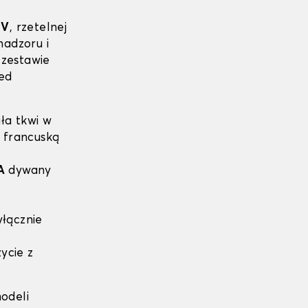
ÜV
, rzetelnej
nadzoru i
zestawie
ed
ła tkwi w
ą francuską
A
dywany
yłącznie
ycie z
odeli