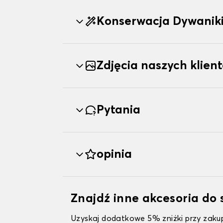
Konserwacja Dywani
Zdjęcia naszych klien
Pytania
opinia
Znajdź inne akcesoria 
Uzyskaj dodatkowe 5% zniżki przy zakup