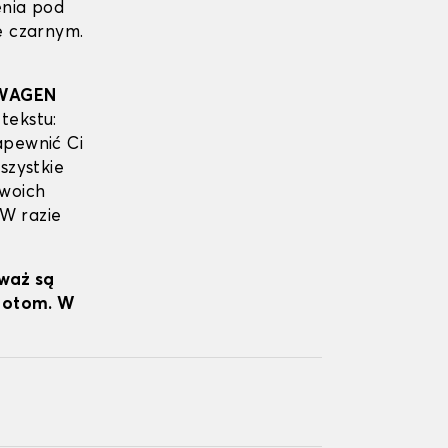
enia pod
e czarnym.
WAGEN
tekstu:
apewnić Ci
szystkie
Twoich
 W razie
eważ są
wrotom. W