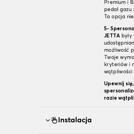
Premium i B
pedał gazu 
Ta opcja nie
5- Sperson
JETTA
były 
udostępniam
możliwość pe
Twoje wymag
kryteriów i
wątpliwości
Upewnij się
spersonaliz
razie wątpl
Instalacja