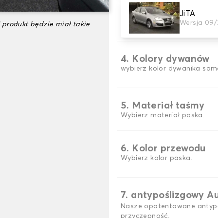
JiTA
3. gra dywanowa
Wersja 09/
 produkt będzie miał takie
wybierz liczbę potrzebnyc
4. Kolory dywanów
wybierz kolor dywanika sam
5. Materiał taśmy
Wybierz materiał paska.
6. Kolor przewodu
Wybierz kolor paska.
7. antypoślizgowy A
Nasze opatentowane antypo
przyczepność.