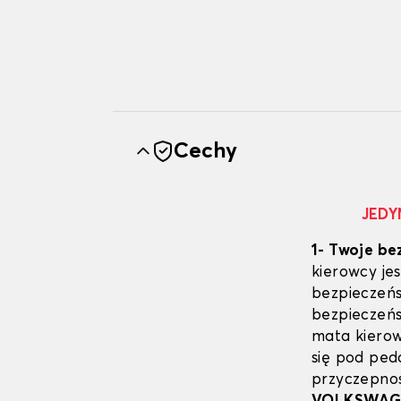
Cechy
JEDY
1- Twoje be
kierowcy j
bezpieczeńs
bezpieczeń
mata kierow
się pod pe
przyczepnoś