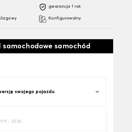
gwarancja 1 rok
ślizgowy
Konfigurowalny
ki samochodowe samochód
wersję swojego pojazdu
2011 - 2026
a samochodowego