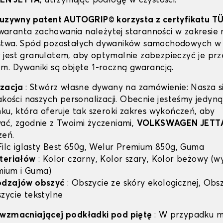
EN JETTA
, utrzymując podłogę w czystości.
luzywny patent AUTOGRIP© korzysta z certyfikatu T
 gwaranta zachowania należytej staranności w zakresie 
stwa. Spód pozostałych dywaników samochodowych w 
jest granulatem, aby optymalnie zabezpieczyć je prz
m. Dywaniki są objęte 1-roczną gwarancją.
izacja
: Stwórz własne dywany na zamówienie: Nasza si
jakości naszych personalizacji. Obecnie jesteśmy jedyn
nku, która oferuje tak szeroki zakres wykończeń, aby
ać, zgodnie z Twoimi życzeniami,
VOLKSWAGEN JETT
zeń.
 Filc iglasty Best 650g, Welur Premium 850g, Guma
teriałów
: Kolor czarny, Kolor szary, Kolor beżowy (w
emium i Guma)
odzajów obszyć
: Obszycie ze skóry ekologicznej, Obsz
zycie tekstylne
 wzmacniającej podkładki pod piętę
: W przypadku m