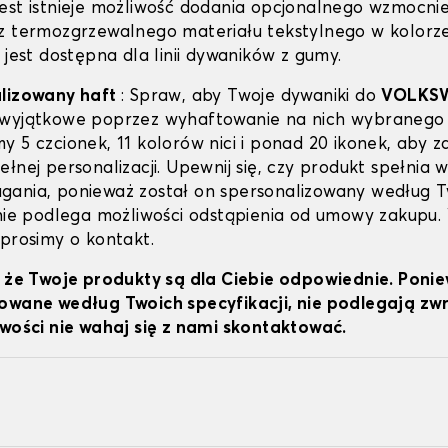
est istnieje możliwość dodania opcjonalnego wzmocni
z termozgrzewalnego materiału tekstylnego w kolorz
 jest dostępna dla linii dywaników z gumy.
alizowany haft
: Spraw, aby Twoje dywaniki do
VOLKS
wyjątkowe poprzez wyhaftowanie na nich wybranego 
y 5 czcionek, 11 kolorów nici i ponad 20 ikonek, aby z
łnej personalizacji. Upewnij się, czy produkt spełnia w
ania, ponieważ został on spersonalizowany według 
 nie podlega możliwości odstąpienia od umowy zakupu.
 prosimy o kontakt.
, że Twoje produkty są dla Ciebie odpowiednie. Poni
owane według Twoich specyfikacji, nie podlegają z
iwości nie wahaj się z nami skontaktować.