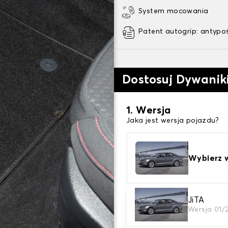
System mocowania
Patent autogrip: antypo
Dostosuj Dywani
1. Wersja
Jaka jest wersja pojazdu?
Wybierz 
2. Materiał
JiTA
Wersja 01/
wybierz materiał dywanik