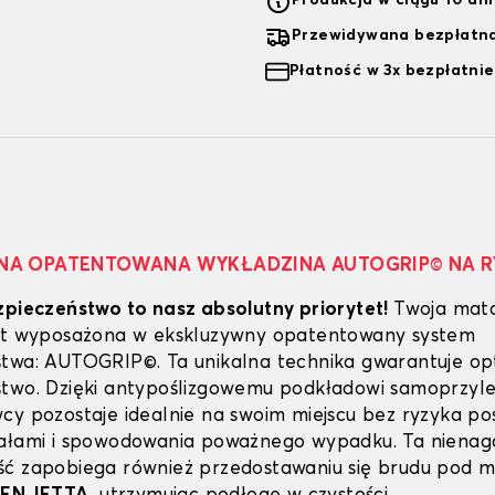
Produkcja w ciągu 10 dn
Przewidywana bezpłatna
Płatność w 3x bezpłatnie
NA OPATENTOWANA WYKŁADZINA AUTOGRIP© NA 
zpieczeństwo to nasz absolutny priorytet!
Twoja mat
est wyposażona w ekskluzywny opatentowany system
twa: AUTOGRIP©. Ta unikalna technika gwarantuje o
stwo. Dzięki antypoślizgowemu podkładowi samoprzy
cy pozostaje idealnie na swoim miejscu bez ryzyka poś
dałami i spowodowania poważnego wypadku. Ta niena
ć zapobiega również przedostawaniu się brudu pod 