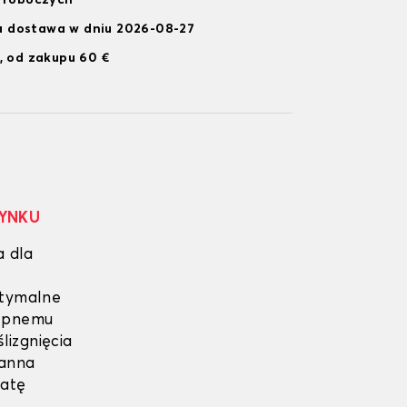
i roboczych
 dostawa w dniu 2026-08-27
, od zakupu 60 €
RYNKU
a dla
ptymalne
lepnemu
lizgnięcia
ganna
matę