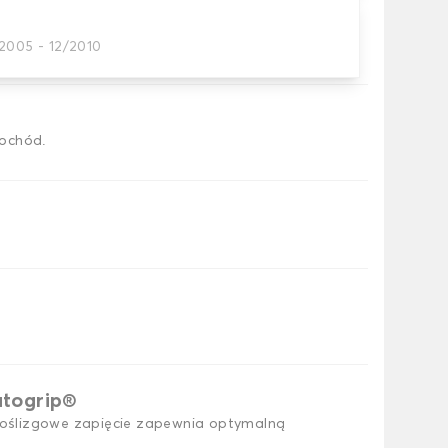
2005 - 12/2010
h dywaników samochodowych
ochód.
utogrip®
ślizgowe zapięcie zapewnia optymalną