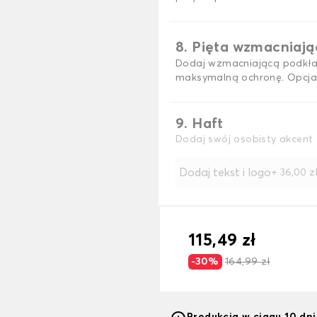
8. Pięta wzmacniaj
Dodaj wzmacniającą podkła
maksymalną ochronę. Opcja
9. Haft
Dodaj swój osobisty akcent 
Dodaj tekst i logo
+
36,00 z
115,49 zł
-30%
164,99 zł