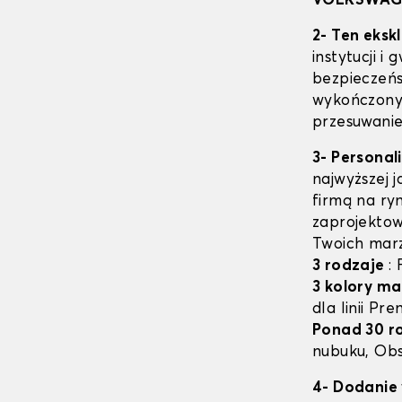
VOLKSWAG
2- Ten eksk
instytucji i
bezpieczeń
wykończony 
przesuwanie
3- Personal
najwyższej 
firmą na ry
zaprojektow
Twoich mar
3 rodzaje
:
3 kolory ma
dla linii Pr
Ponad 30 r
nubuku, Obs
4- Dodanie