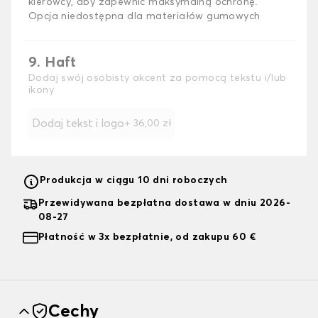
kierowcy, aby zapewnić maksymalną ochronę.
Opcja niedostępna dla materiałów gumowych
9. Haft
Dodaj swój osobisty akcent za pomocą tekstu i/lub
ikony
Dodaj tekst i logo
+
36,00 zł
Produkcja w ciągu 10 dni roboczych
Przewidywana bezpłatna dostawa w dniu 2026-
08-27
Płatność w 3x bezpłatnie, od zakupu 60 €
Cechy