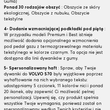
Guma)
Ponad 30 rodzajów obszyć
: Obszycie ze skóry
ekologicznej, Obszycie z nubuku, Obszycie
tekstylne
4- Dodanie wzmacniającej podkładki pod piętę
:
W przypadku modeli Premium i Best istnieje
możliwość dodania opcjonalnego wzmocnienia
pod pedał gazu z termozgrzewalnego materiału
tekstylnego w kolorze czarnym. Ta opcja nie jest
dostępna dla linii dywaników z gumy.
5- Spersonalizowany haft
: Spraw, aby Twoje
dywaniki do
VOLVO S70
były wyjątkowe poprzez
wyhaftowanie na nich wybranego tekstu:
udostępniamy 5 czcionek, 11 kolorów nici i ponad
20 ikonek, aby zapewnić Ci możliwość pełnej
personalizacji. Upewnij się, czy produkt spełnia
wszystkie Twoje wymagania, ponieważ został on
spersonalizowany według Twoich kryteriów i nie