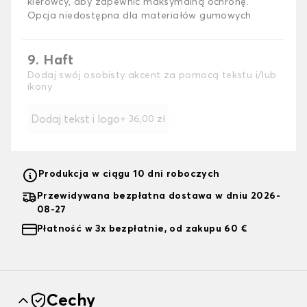
kierowcy, aby zapewnić maksymalną ochronę.
Opcja niedostępna dla materiałów gumowych
9. Haft
Dodaj swój osobisty akcent za pomocą tekstu i/lub
ikony
Dodaj tekst i logo
+
36,00 zł
Produkcja w ciągu 10 dni roboczych
Przewidywana bezpłatna dostawa w dniu 2026-
08-27
Płatność w 3x bezpłatnie, od zakupu 60 €
Cechy