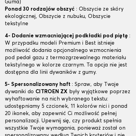
Guma)
Ponad 30 rodzajów obszyć
: Obszycie ze skóry
ekologicznej, Obszycie z nubuku, Obszycie
tekstylne
4- Dodanie wzmacniającej podkładki pod piętę
:
W przypadku modeli Premium i Best istnieje
możliwość dodania opcjonalnego wzmocnienia
pod pedał gazu z termozgrzewalnego materiału
tekstylnego w kolorze czarnym. Ta opcja nie jest
dostępna dla linii dywaników z gumy.
5- Spersonalizowany haft
: Spraw, aby Twoje
dywaniki do
CITROEN ZX
były wyjątkowe poprzez
wyhaftowanie na nich wybranego tekstu:
udostępniamy 5 czcionek, 11 kolorów nici i ponad
20 ikonek, aby zapewnić Ci możliwość pełnej
personalizacji. Upewnij się, czy produkt spełnia
wszystkie Twoje wymagania, ponieważ został on
spersonalizowany według Twoich kryteriów i nie