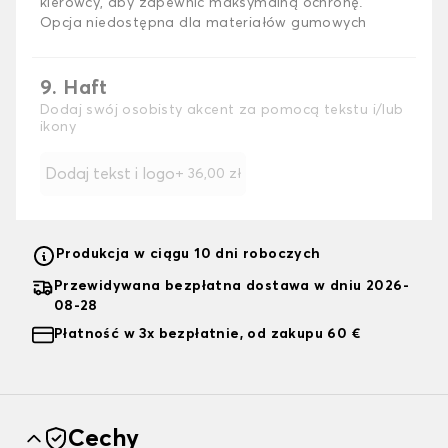
kierowcy, aby zapewnić maksymalną ochronę.
Opcja niedostępna dla materiałów gumowych
9. Haft
Dodaj swój osobisty akcent za pomocą tekstu i/lub
ikony
Dodaj tekst i logo
+
36,00 zł
Produkcja w ciągu 10 dni roboczych
Przewidywana bezpłatna dostawa w dniu 2026-
08-28
Płatność w 3x bezpłatnie, od zakupu 60 €
Cechy