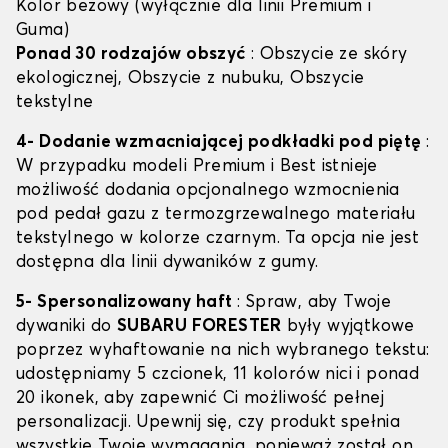
Kolor beżowy (wyłącznie dla linii Premium i
Guma)
Ponad 30 rodzajów obszyć
: Obszycie ze skóry
ekologicznej, Obszycie z nubuku, Obszycie
tekstylne
4- Dodanie wzmacniającej podkładki pod piętę
:
W przypadku modeli Premium i Best istnieje
możliwość dodania opcjonalnego wzmocnienia
pod pedał gazu z termozgrzewalnego materiału
tekstylnego w kolorze czarnym. Ta opcja nie jest
dostępna dla linii dywaników z gumy.
5- Spersonalizowany haft
: Spraw, aby Twoje
dywaniki do
SUBARU FORESTER
były wyjątkowe
poprzez wyhaftowanie na nich wybranego tekstu:
udostępniamy 5 czcionek, 11 kolorów nici i ponad
20 ikonek, aby zapewnić Ci możliwość pełnej
personalizacji. Upewnij się, czy produkt spełnia
wszystkie Twoje wymagania, ponieważ został on