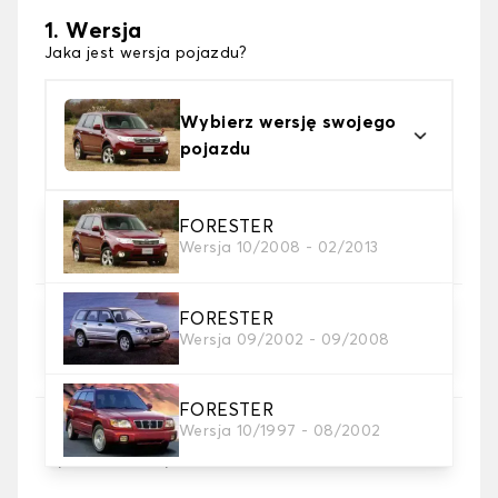
1. Wersja
Jaka jest wersja pojazdu?
Wybierz wersję swojego
pojazdu
2. Materiał
FORESTER
Wersja 10/2008 - 02/2013
wybierz materiał dywanika samochodowego
FORESTER
3. gra dywanowa
Wersja 09/2002 - 09/2008
wybierz liczbę potrzebnych dywaników
samochodowych
FORESTER
Wersja 10/1997 - 08/2002
4. Kolory dywanów
wybierz kolor dywanika samochód.