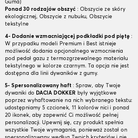
Guma)
Ponad 30 rodzajów obszyć
: Obszycie ze skóry
ekologicznej, Obszycie z nubuku, Obszycie
tekstylne
4- Dodanie wzmacniającej podkładki pod piętę
:
W przypadku modeli Premium i Best istnieje
możliwość dodania opcjonalnego wzmocnienia
pod pedał gazu z termozgrzewalnego materiału
tekstylnego w kolorze czarnym. Ta opcja nie jest
dostępna dla linii dywaników z gumy.
5- Spersonalizowany haft
: Spraw, aby Twoje
dywaniki do
DACIA DOKKER
były wyjątkowe
poprzez wyhaftowanie na nich wybranego tekstu:
udostępniamy 5 czcionek, 11 kolorów nici i ponad
20 ikonek, aby zapewnić Ci możliwość pełnej
personalizacji. Upewnij się, czy produkt spełnia
wszystkie Twoje wymagania, ponieważ został on
spersonalizowany według Twoich kryteriów i nie