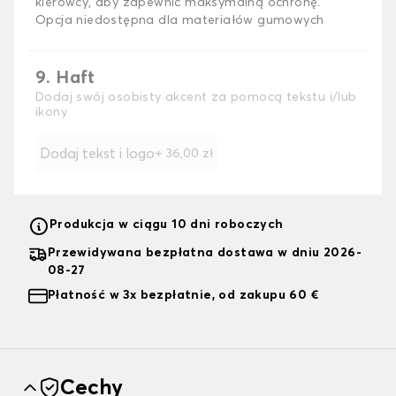
kierowcy, aby zapewnić maksymalną ochronę.
Opcja niedostępna dla materiałów gumowych
9. Haft
Dodaj swój osobisty akcent za pomocą tekstu i/lub
ikony
Dodaj tekst i logo
+
36,00 zł
Produkcja w ciągu 10 dni roboczych
Przewidywana bezpłatna dostawa w dniu 2026-
08-27
Płatność w 3x bezpłatnie, od zakupu 60 €
Cechy