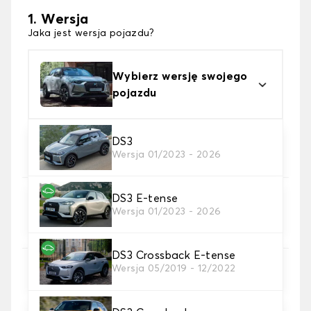
1. Wersja
Jaka jest wersja pojazdu?
Wybierz wersję swojego
pojazdu
2. Materiał
DS3
Wersja 01/2023 - 2026
wybierz materiał dywanika samochodowego
DS3 E-tense
3. gra dywanowa
Wersja 01/2023 - 2026
wybierz liczbę potrzebnych dywaników
samochodowych
DS3 Crossback E-tense
Wersja 05/2019 - 12/2022
4. Kolory dywanów
wybierz kolor dywanika samochód.