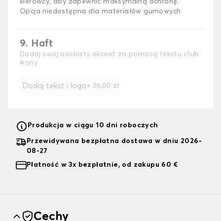
kierowcy, aby zapewnić maksymalną ochronę.
Opcja niedostępna dla materiałów gumowych
9. Haft
Dodaj swój osobisty akcent za pomocą tekstu i/lub
ikony
Dodaj tekst i logo
+
36,00 zł
Produkcja w ciągu 10 dni roboczych
Przewidywana bezpłatna dostawa w dniu 2026-
08-27
Płatność w 3x bezpłatnie, od zakupu 60 €
Cechy