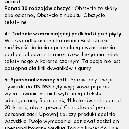
Guma)
Ponad 30 rodzajów obszyć
: Obszycie ze skóry
ekologicznej, Obszycie z nubuku, Obszycie
tekstylne
4- Dodanie wzmacniającej podkładki pod piętę
:
W przypadku modeli Premium i Best istnieje
możliwość dodania opcjonalnego wzmocnienia
pod pedał gazu z termozgrzewalnego materiału
tekstylnego w kolorze czarnym. Ta opcja nie jest
dostępna dla linii dywaników z gumy.
5- Spersonalizowany haft
: Spraw, aby Twoje
dywaniki do
DS DS3
były wyjątkowe poprzez
wyhaftowanie na nich wybranego tekstu:
udostępniamy 5 czcionek, 11 kolorów nici i ponad
20 ikonek, aby zapewnić Ci możliwość pełnej
personalizacji. Upewnij się, czy produkt spełnia
wszystkie Twoje wymagania, ponieważ został on
spersonalizowany według Twoich kryteriów i nie