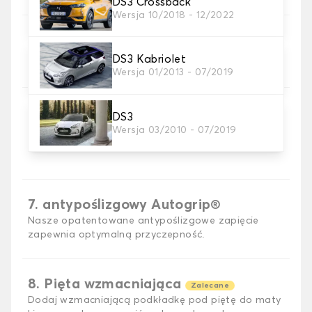
DS3 Crossback
Wersja 10/2018 - 12/2022
5. Materiał taśmy
Wybierz materiał paska.
DS3 Kabriolet
Wersja 01/2013 - 07/2019
DS3
Wersja 03/2010 - 07/2019
6. Kolor przewodu
Wybierz kolor paska.
7. antypoślizgowy Autogrip®
Nasze opatentowane antypoślizgowe zapięcie
zapewnia optymalną przyczepność.
8. Pięta wzmacniająca
Zalecane
Dodaj wzmacniającą podkładkę pod piętę do maty