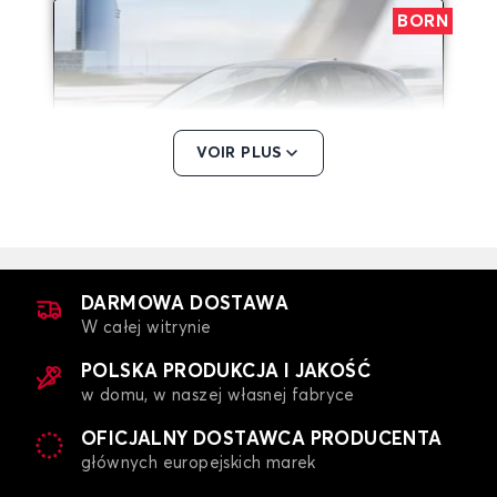
BORN
VOIR PLUS
Dywaniki dla CUPRA BORN
FORMENTOR
DARMOWA DOSTAWA
W całej witrynie
POLSKA PRODUKCJA I JAKOŚĆ
w domu, w naszej własnej fabryce
OFICJALNY DOSTAWCA PRODUCENTA
głównych europejskich marek
Dywaniki dla CUPRA FORMENTOR