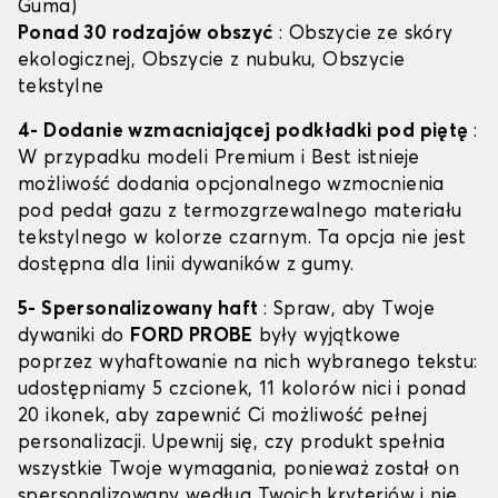
Guma)
Ponad 30 rodzajów obszyć
: Obszycie ze skóry
ekologicznej, Obszycie z nubuku, Obszycie
tekstylne
4- Dodanie wzmacniającej podkładki pod piętę
:
W przypadku modeli Premium i Best istnieje
możliwość dodania opcjonalnego wzmocnienia
pod pedał gazu z termozgrzewalnego materiału
tekstylnego w kolorze czarnym. Ta opcja nie jest
dostępna dla linii dywaników z gumy.
5- Spersonalizowany haft
: Spraw, aby Twoje
dywaniki do
FORD PROBE
były wyjątkowe
poprzez wyhaftowanie na nich wybranego tekstu:
udostępniamy 5 czcionek, 11 kolorów nici i ponad
20 ikonek, aby zapewnić Ci możliwość pełnej
personalizacji. Upewnij się, czy produkt spełnia
wszystkie Twoje wymagania, ponieważ został on
spersonalizowany według Twoich kryteriów i nie