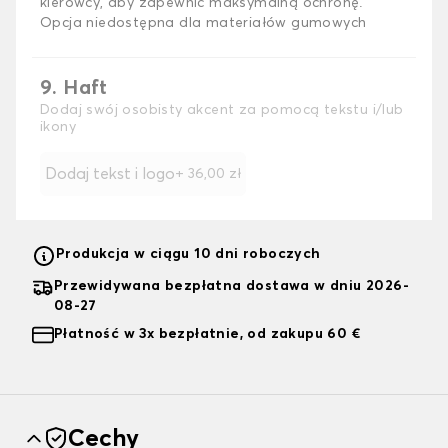
kierowcy, aby zapewnić maksymalną ochronę.
Opcja niedostępna dla materiałów gumowych
9. Haft
Dodaj swój osobisty akcent za pomocą tekstu i/lub
ikony
Dodaj tekst i logo
+
36,00 zł
Produkcja w ciągu 10 dni roboczych
Przewidywana bezpłatna dostawa w dniu 2026-
08-27
Płatność w 3x bezpłatnie, od zakupu 60 €
Cechy