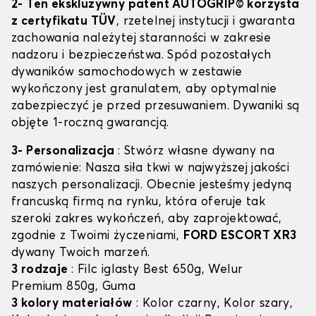
2- Ten ekskluzywny patent AUTOGRIP© korzysta
z certyfikatu TÜV
, rzetelnej instytucji i gwaranta
zachowania należytej staranności w zakresie
nadzoru i bezpieczeństwa. Spód pozostałych
dywaników samochodowych w zestawie
wykończony jest granulatem, aby optymalnie
zabezpieczyć je przed przesuwaniem. Dywaniki są
objęte 1-roczną gwarancją.
3- Personalizacja
: Stwórz własne dywany na
zamówienie: Nasza siła tkwi w najwyższej jakości
naszych personalizacji. Obecnie jesteśmy jedyną
francuską firmą na rynku, która oferuje tak
szeroki zakres wykończeń, aby zaprojektować,
zgodnie z Twoimi życzeniami,
FORD ESCORT XR3
dywany Twoich marzeń.
3 rodzaje
: Filc iglasty Best 650g, Welur
Premium 850g, Guma
3 kolory materiałów
: Kolor czarny, Kolor szary,