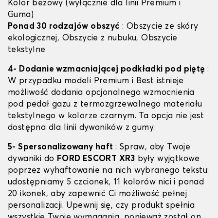
Kolor beżowy (wyłącznie dla linii Premium i
Guma)
Ponad 30 rodzajów obszyć
: Obszycie ze skóry
ekologicznej, Obszycie z nubuku, Obszycie
tekstylne
4- Dodanie wzmacniającej podkładki pod piętę
:
W przypadku modeli Premium i Best istnieje
możliwość dodania opcjonalnego wzmocnienia
pod pedał gazu z termozgrzewalnego materiału
tekstylnego w kolorze czarnym. Ta opcja nie jest
dostępna dla linii dywaników z gumy.
5- Spersonalizowany haft
: Spraw, aby Twoje
dywaniki do
FORD ESCORT XR3
były wyjątkowe
poprzez wyhaftowanie na nich wybranego tekstu:
udostępniamy 5 czcionek, 11 kolorów nici i ponad
20 ikonek, aby zapewnić Ci możliwość pełnej
personalizacji. Upewnij się, czy produkt spełnia
wszystkie Twoje wymagania, ponieważ został on