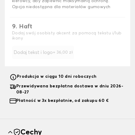
kierowcy, aby zapewnić maksymalną ochronę.
Opcja niedostępna dla materiałów gumowych
9. Haft
Dodaj swój osobisty akcent za pomocą tekstu i/lub
ikony
Dodaj tekst i logo
+
36,00 zł
Produkcja w ciągu 10 dni roboczych
Przewidywana bezpłatna dostawa w dniu 2026-
08-27
Płatność w 3x bezpłatnie, od zakupu 60 €
Cechy