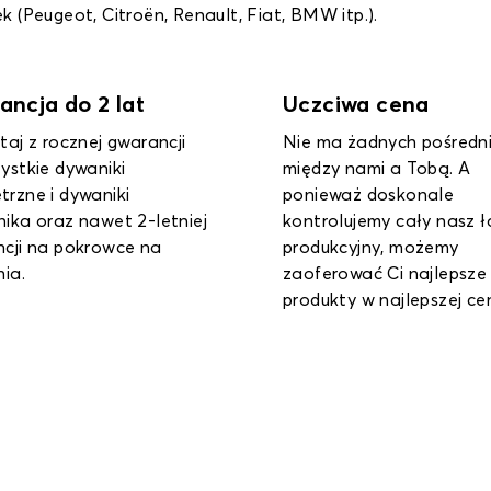
 (Peugeot, Citroën, Renault, Fiat, BMW itp.).
iwa cena
Łatwa instalacja
a żadnych pośredników
Zestawy montażowe, ins
 nami a Tobą. A
lub filmy instruktażowe –
waż doskonale
oferujemy wiele sprytnyc
lujemy cały nasz łańcuch
narzędzi, które ułatwią C
cyjny, możemy
montaż naszych produk
ować Ci najlepsze
Twoim samochodzie.
ty w najlepszej cenie.