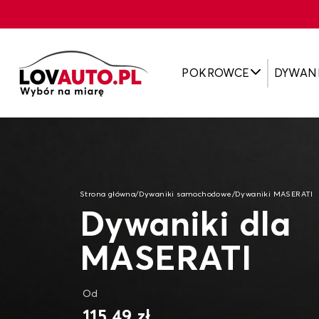
POKROWCE
DYWAN
Strona główna
/
Dywaniki samochodowe
/
Dywaniki MASERATI
Dywaniki dla
MASERATI
Od
115,49 zł