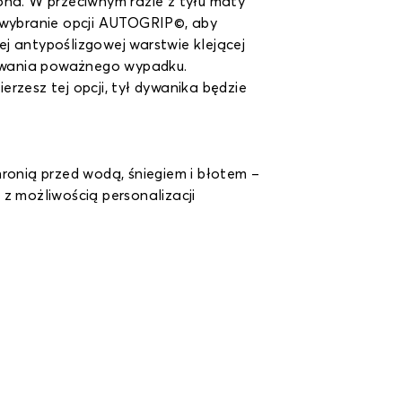
ona. W przeciwnym razie z tyłu maty
 wybranie opcji AUTOGRIP©, aby
j antypoślizgowej warstwie klejącej
odowania poważnego wypadku.
rzesz tej opcji, tył dywanika będzie
onią przed wodą, śniegiem i błotem –
z możliwością personalizacji