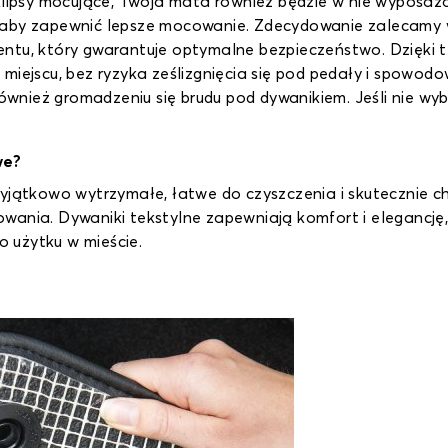
 klipsy mocujące, Twoja mata również będzie w nie wyposaż
, aby zapewnić lepsze mocowanie. Zdecydowanie zalecamy
ntu, który gwarantuje optymalne bezpieczeństwo. Dzięki te
 miejscu, bez ryzyka ześlizgnięcia się pod pedały i spow
ież gromadzeniu się brudu pod dywanikiem. Jeśli nie wybie
we?
tkowo wytrzymałe, łatwe do czyszczenia i skutecznie chr
ania. Dywaniki tekstylne zapewniają komfort i elegancję, 
 użytku w mieście.