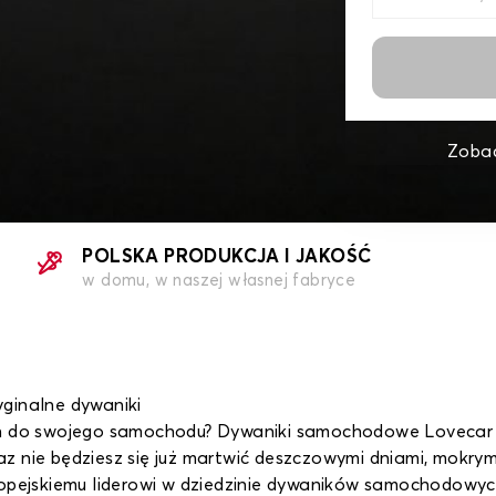
Zobac
POLSKA PRODUKCJA I JAKOŚĆ
w domu, w naszej własnej fabryce
ginalne dywaniki
zeń do swojego samochodu? Dywaniki samochodowe Loveca
 nie będziesz się już martwić deszczowymi dniami, mokrymi b
ropejskiemu liderowi w dziedzinie dywaników samochodowych