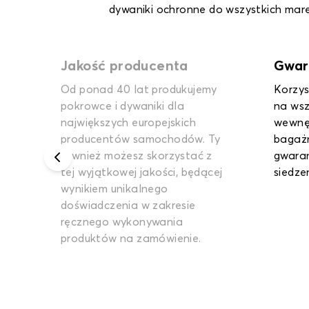
dywaniki ochronne do wszystkich marek
Gwarancja do 2 lat
Uczc
y
Korzystaj z rocznej gwarancji
Nie m
na wszystkie dywaniki
między
wewnętrzne i dywaniki
ponie
Ty
bagażnika oraz nawet 2-letniej
kontro
gwarancji na pokrowce na
produk
ej
siedzenia.
zaofer
produk