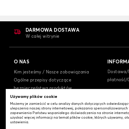
DARMOWA DOSTAWA
W całej witrynie
O NAS
INFORM
Dostawa/
Kim jesteśmy / Nasze zobowiązania
płatność/
Ogólne przepisy dotyczące
bezpieczeństwa produktów
GTC
Używamy plików cookie
Możemy je zamieścić w celu analizy danych dotyczących odwiedzając
Polityka prywatności / Cookies
ulepszenia naszej strony internetowej, pokazania spersonalizowanych t
Kontakt z nami
zapewnienia Państwu wspaniałego doświadczenia na stronie interneto
uzyskać więcej informacji na temat plików cookie, których używamy, ot
ustawienia.