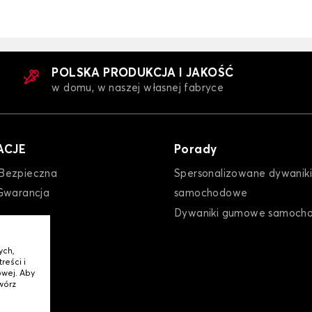
POLSKA PRODUKCJA I JAKOŚĆ
w domu, w naszej własnej fabryce
ACJE
Porady
Bezpieczna
Spersonalizowane dywaniki
Gwarancja
samochodowe
Dywaniki gumowe samoch
ych,
reści i
wej. Aby
wórz