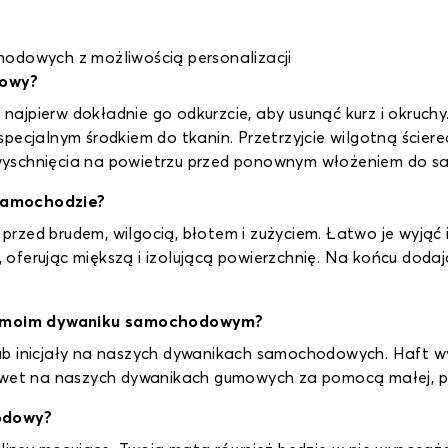
odowych z możliwością personalizacji
dowy?
ajpierw dokładnie go odkurzcie, aby usunąć kurz i okruchy
pecjalnym środkiem do tkanin. Przetrzyjcie wilgotną ściere
wyschnięcia na powietrzu przed ponownym włożeniem do s
 samochodzie?
zed brudem, wilgocią, błotem i zużyciem. Łatwo je wyjąć i
ferując miększą i izolującą powierzchnię. Na końcu dodają
a moim dywaniku samochodowym?
ub inicjały na naszych dywanikach samochodowych. Haft w
nawet na naszych dywanikach gumowych za pomocą małej, p
odowy?