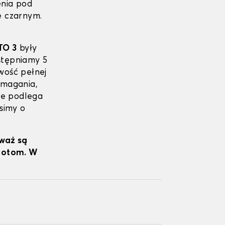
enia pod
e czarnym.
TO 3
były
stępniamy 5
iwość pełnej
wymagania,
ie podlega
simy o
eważ są
wrotom. W