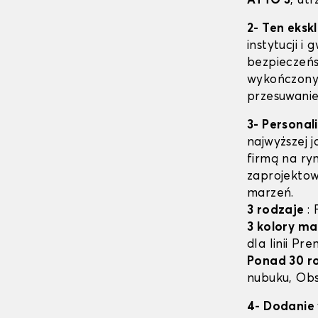
ATTO 3
, ut
2- Ten eksk
instytucji i
bezpieczeń
wykończony 
przesuwanie
3- Personal
najwyższej 
firmą na ry
zaprojektow
marzeń.
3 rodzaje
:
3 kolory ma
dla linii Pr
Ponad 30 r
nubuku, Obs
4- Dodanie