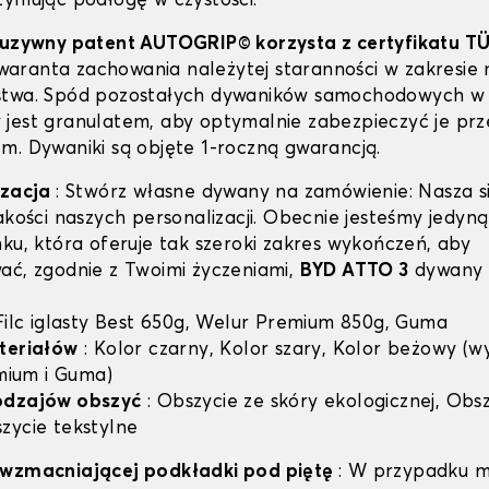
rzymując podłogę w czystości.
luzywny patent AUTOGRIP© korzysta z certyfikatu T
 gwaranta zachowania należytej staranności w zakresie 
stwa. Spód pozostałych dywaników samochodowych w 
jest granulatem, aby optymalnie zabezpieczyć je prz
m. Dywaniki są objęte 1-roczną gwarancją.
izacja
: Stwórz własne dywany na zamówienie: Nasza si
jakości naszych personalizacji. Obecnie jesteśmy jedyn
nku, która oferuje tak szeroki zakres wykończeń, aby
ać, zgodnie z Twoimi życzeniami,
BYD ATTO 3
dywany 
 Filc iglasty Best 650g, Welur Premium 850g, Guma
teriałów
: Kolor czarny, Kolor szary, Kolor beżowy (w
emium i Guma)
odzajów obszyć
: Obszycie ze skóry ekologicznej, Obsz
zycie tekstylne
 wzmacniającej podkładki pod piętę
: W przypadku m