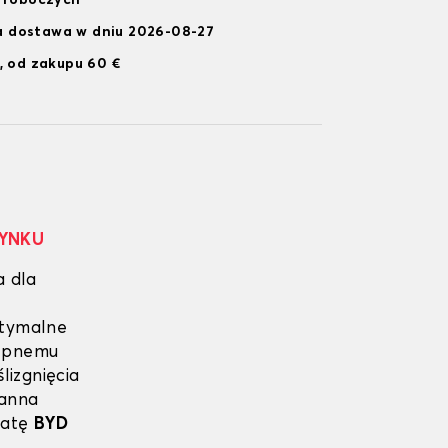
i roboczych
 dostawa w dniu 2026-08-27
, od zakupu 60 €
RYNKU
a dla
ptymalne
lepnemu
lizgnięcia
ganna
matę
BYD