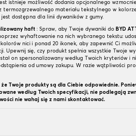
est istnieje możliwość dodania opcjonalnego wzmocni
z termozgrzewalnego materiału tekstylnego w kolorz
 jest dostępna dla linii dywaników z gumy.
alizowany haft
: Spraw, aby Twoje dywaniki do
BYD AT
oprzez wyhaftowanie na nich wybranego tekstu: udo
 kolorów nici i ponad 20 ikonek, aby zapewnić Ci możl
ji. Upewnij się, czy produkt spełnia wszystkie Twoje 
stał on spersonalizowany według Twoich kryteriów i n
odstąpienia od umowy zakupu. W razie wątpliwości pro
, że Twoje produkty są dla Ciebie odpowiednie. Poni
owane według Twoich specyfikacji, nie podlegają z
iwości nie wahaj się z nami skontaktować.