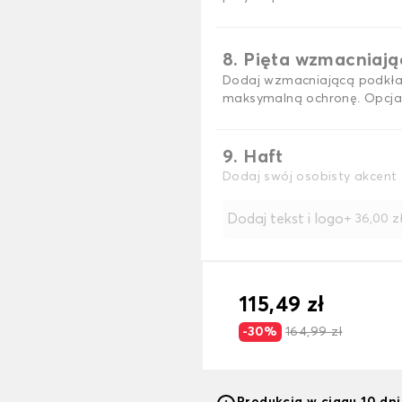
8. Pięta wzmacniaj
Dodaj wzmacniającą podkła
maksymalną ochronę. Opcja
9. Haft
Dodaj swój osobisty akcent 
Dodaj tekst i logo
+
36,00 z
115,49 zł
-30%
164,99 zł