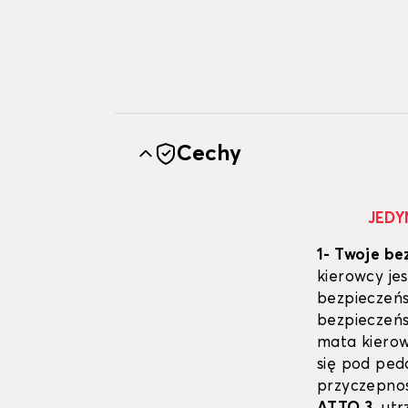
Cechy
JEDY
1- Twoje be
kierowcy j
bezpieczeńs
bezpieczeń
mata kierow
się pod pe
przyczepno