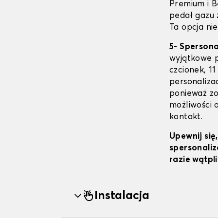
Premium i B
pedał gazu 
Ta opcja nie
5- Sperson
wyjątkowe p
czcionek, 11
personalizac
ponieważ zo
możliwości 
kontakt.
Upewnij się
spersonaliz
razie wątpl
Instalacja