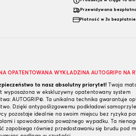
Produkcja w ciągu 10 dn
Przewidywana bezpłatna
Płatność w 3x bezpłatnie
NA OPATENTOWANA WYKŁADZINA AUTOGRIP© NA 
zpieczeństwo to nasz absolutny priorytet!
Twoja mat
est wyposażona w ekskluzywny opatentowany system
twa: AUTOGRIP©. Ta unikalna technika gwarantuje o
stwo. Dzięki antypoślizgowemu podkładowi samoprzy
cy pozostaje idealnie na swoim miejscu bez ryzyka poś
dałami i spowodowania poważnego wypadku. Ta niena
ść zapobiega również przedostawaniu się brudu pod 