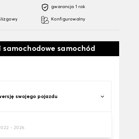
gwarancja 1 rok
ślizgowy
Konfigurowalny
ki samochodowe samochód
wersję swojego pojazdu
2022 - 2026
a samochodowego