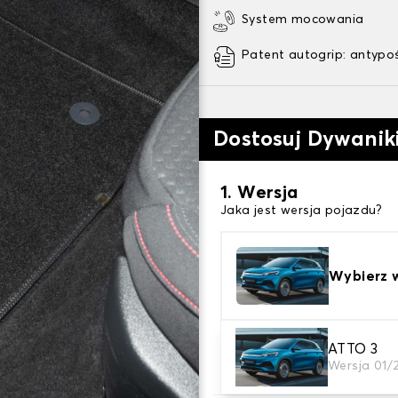
System mocowania
Patent autogrip: antypo
Dostosuj Dywani
1. Wersja
Jaka jest wersja pojazdu?
Wybierz 
2. Materiał
ATTO 3
Wersja 01/
wybierz materiał dywanik