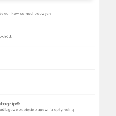
h dywaników samochodowych
ochód.
utogrip®
ślizgowe zapięcie zapewnia optymalną