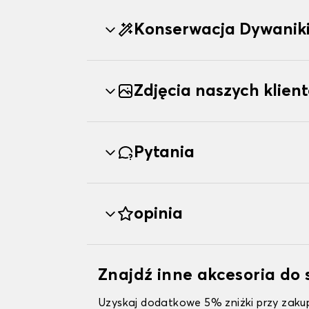
Konserwacja Dywanik
Zdjęcia naszych klien
Pytania
opinia
Znajdź inne akcesoria do
Uzyskaj dodatkowe 5% zniżki przy zakup