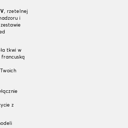
ÜV
, rzetelnej
nadzoru i
zestawie
ed
ła tkwi w
ą francuską
Twoich
yłącznie
ycie z
odeli