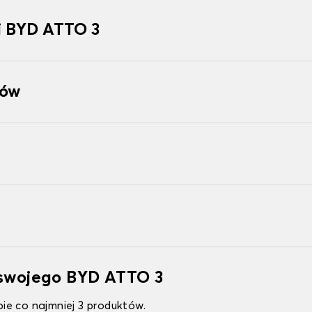
i BYD ATTO 3
tów
 swojego BYD ATTO 3
ie co najmniej 3 produktów.