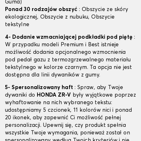
Guma)
Ponad 30 rodzajów obszyć
: Obszycie ze skóry
ekologicznej, Obszycie z nubuku, Obszycie
tekstylne
4- Dodanie wzmacniającej podkładki pod piętę
:
W przypadku modeli Premium i Best istnieje
możliwość dodania opcjonalnego wzmocnienia
pod pedał gazu z termozgrzewalnego materiału
tekstylnego w kolorze czarnym. Ta opcja nie jest
dostępna dla linii dywaników z gumy.
5- Spersonalizowany haft
: Spraw, aby Twoje
dywaniki do
HONDA ZR-V
były wyjątkowe poprzez
wyhaftowanie na nich wybranego tekstu:
udostępniamy 5 czcionek, 11 kolorów nici i ponad
20 ikonek, aby zapewnić Ci możliwość pełnej
personalizacji. Upewnij się, czy produkt spełnia
wszystkie Twoje wymagania, ponieważ został on
spersonalizowany według Twoich kryteriów i nie