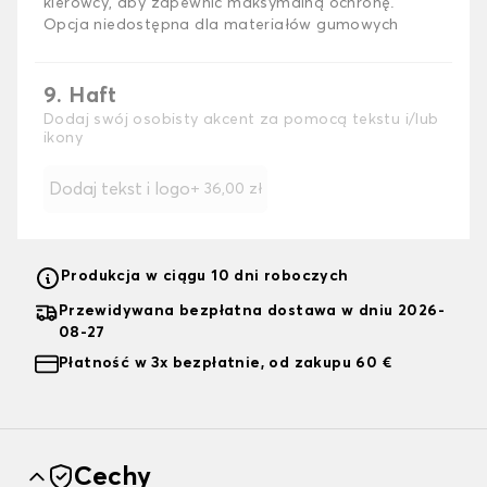
kierowcy, aby zapewnić maksymalną ochronę.
Opcja niedostępna dla materiałów gumowych
9. Haft
Dodaj swój osobisty akcent za pomocą tekstu i/lub
ikony
Dodaj tekst i logo
+
36,00 zł
Produkcja w ciągu 10 dni roboczych
Przewidywana bezpłatna dostawa w dniu 2026-
08-27
Płatność w 3x bezpłatnie, od zakupu 60 €
Cechy