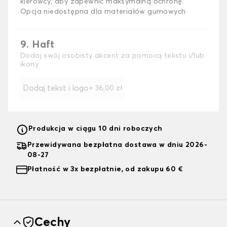
kierowcy, aby zapewnić maksymalną ochronę.
Opcja niedostępna dla materiałów gumowych
9. Haft
Dodaj swój osobisty akcent za pomocą tekstu i/lub
ikony
Dodaj tekst i logo
+
36,00 zł
Produkcja w ciągu 10 dni roboczych
Przewidywana bezpłatna dostawa w dniu 2026-
08-27
Płatność w 3x bezpłatnie, od zakupu 60 €
Cechy