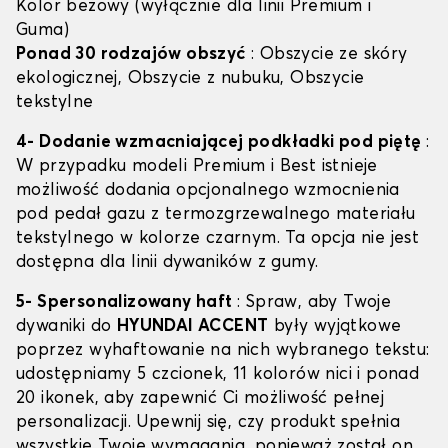
Kolor beżowy (wyłącznie dla linii Premium i
Guma)
Ponad 30 rodzajów obszyć
: Obszycie ze skóry
ekologicznej, Obszycie z nubuku, Obszycie
tekstylne
4- Dodanie wzmacniającej podkładki pod piętę
:
W przypadku modeli Premium i Best istnieje
możliwość dodania opcjonalnego wzmocnienia
pod pedał gazu z termozgrzewalnego materiału
tekstylnego w kolorze czarnym. Ta opcja nie jest
dostępna dla linii dywaników z gumy.
5- Spersonalizowany haft
: Spraw, aby Twoje
dywaniki do
HYUNDAI ACCENT
były wyjątkowe
poprzez wyhaftowanie na nich wybranego tekstu:
udostępniamy 5 czcionek, 11 kolorów nici i ponad
20 ikonek, aby zapewnić Ci możliwość pełnej
personalizacji. Upewnij się, czy produkt spełnia
wszystkie Twoje wymagania, ponieważ został on