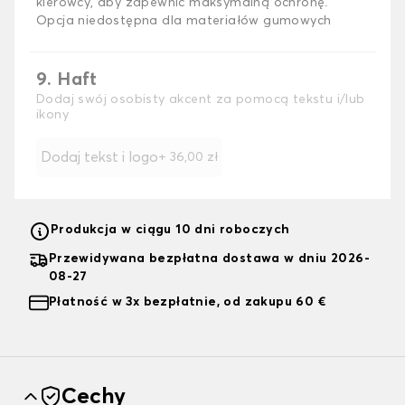
kierowcy, aby zapewnić maksymalną ochronę.
Opcja niedostępna dla materiałów gumowych
9. Haft
Dodaj swój osobisty akcent za pomocą tekstu i/lub
ikony
Dodaj tekst i logo
+
36,00 zł
Produkcja w ciągu 10 dni roboczych
Przewidywana bezpłatna dostawa w dniu 2026-
08-27
Płatność w 3x bezpłatnie, od zakupu 60 €
Cechy