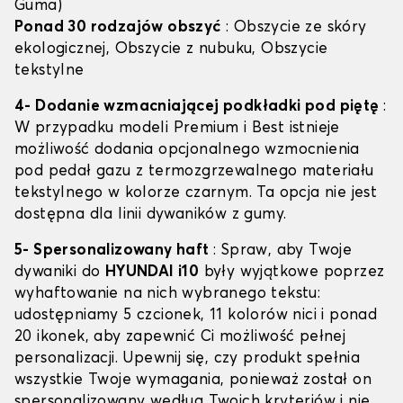
Guma)
Ponad 30 rodzajów obszyć
: Obszycie ze skóry
ekologicznej, Obszycie z nubuku, Obszycie
tekstylne
4- Dodanie wzmacniającej podkładki pod piętę
:
W przypadku modeli Premium i Best istnieje
możliwość dodania opcjonalnego wzmocnienia
pod pedał gazu z termozgrzewalnego materiału
tekstylnego w kolorze czarnym. Ta opcja nie jest
dostępna dla linii dywaników z gumy.
5- Spersonalizowany haft
: Spraw, aby Twoje
dywaniki do
HYUNDAI i10
były wyjątkowe poprzez
wyhaftowanie na nich wybranego tekstu:
udostępniamy 5 czcionek, 11 kolorów nici i ponad
20 ikonek, aby zapewnić Ci możliwość pełnej
personalizacji. Upewnij się, czy produkt spełnia
wszystkie Twoje wymagania, ponieważ został on
spersonalizowany według Twoich kryteriów i nie