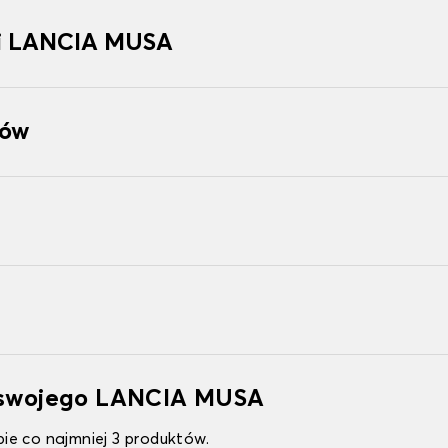
i LANCIA MUSA
tów
o swojego LANCIA MUSA
ie co najmniej 3 produktów.