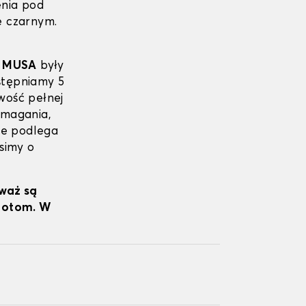
enia pod
e czarnym.
 MUSA
były
stępniamy 5
iwość pełnej
wymagania,
ie podlega
simy o
eważ są
wrotom. W