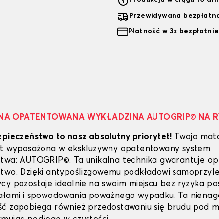
Produkcja w ciągu 10 dn
Przewidywana bezpłatna
Płatność w 3x bezpłatnie
NA OPATENTOWANA WYKŁADZINA AUTOGRIP© NA 
zpieczeństwo to nasz absolutny priorytet!
Twoja mat
est wyposażona w ekskluzywny opatentowany system
twa: AUTOGRIP©. Ta unikalna technika gwarantuje o
stwo. Dzięki antypoślizgowemu podkładowi samoprzy
cy pozostaje idealnie na swoim miejscu bez ryzyka poś
dałami i spowodowania poważnego wypadku. Ta niena
ść zapobiega również przedostawaniu się brudu pod 