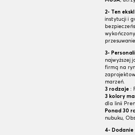
MUSA
, utr
2- Ten eksk
instytucji i
bezpieczeń
wykończony 
przesuwanie
3- Personal
najwyższej 
firmą na ry
zaprojektow
marzeń.
3 rodzaje
:
3 kolory ma
dla linii Pr
Ponad 30 r
nubuku, Obs
4- Dodanie