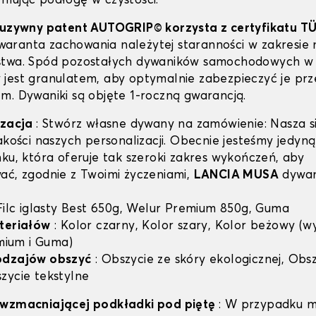
zymując podłogę w czystości.
luzywny patent AUTOGRIP© korzysta z certyfikatu T
 gwaranta zachowania należytej staranności w zakresie 
stwa. Spód pozostałych dywaników samochodowych w 
jest granulatem, aby optymalnie zabezpieczyć je prz
m. Dywaniki są objęte 1-roczną gwarancją.
izacja
: Stwórz własne dywany na zamówienie: Nasza si
jakości naszych personalizacji. Obecnie jesteśmy jedyn
nku, która oferuje tak szeroki zakres wykończeń, aby
ać, zgodnie z Twoimi życzeniami,
LANCIA MUSA
dywan
 Filc iglasty Best 650g, Welur Premium 850g, Guma
teriałów
: Kolor czarny, Kolor szary, Kolor beżowy (w
emium i Guma)
odzajów obszyć
: Obszycie ze skóry ekologicznej, Obsz
zycie tekstylne
 wzmacniającej podkładki pod piętę
: W przypadku m