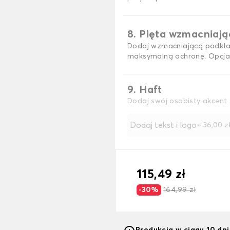
8. Pięta wzmacniaj
Dodaj wzmacniającą podkła
maksymalną ochronę. Opcja
9. Haft
Dodaj swój osobisty akcent 
Dodaj tekst i logo
+
36,00 z
115,49 zł
-30%
164,99 zł