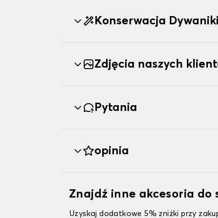
Konserwacja Dywanik
Zdjęcia naszych klien
Pytania
opinia
Znajdź inne akcesoria d
Uzyskaj dodatkowe 5% zniżki przy zakup