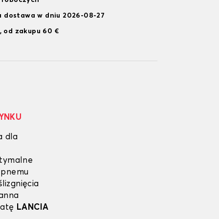
i roboczych
 dostawa w dniu 2026-08-27
, od zakupu 60 €
RYNKU
a dla
ptymalne
lepnemu
lizgnięcia
ganna
matę
LANCIA