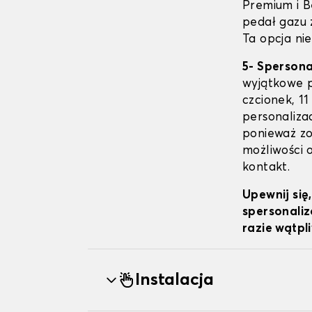
Premium i B
pedał gazu 
Ta opcja nie
5- Sperson
wyjątkowe p
czcionek, 11
personalizac
ponieważ zo
możliwości 
kontakt.
Upewnij się
spersonaliz
razie wątpl
Instalacja