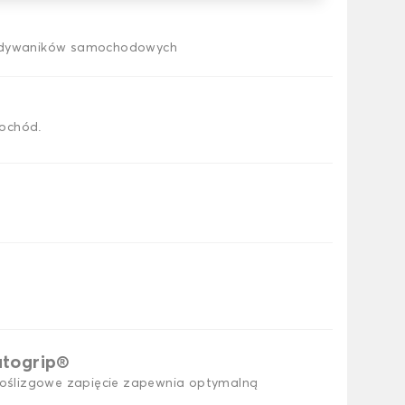
h dywaników samochodowych
ochód.
utogrip®
ślizgowe zapięcie zapewnia optymalną