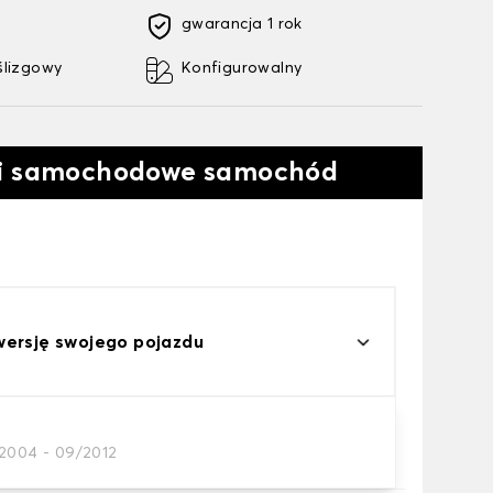
gwarancja 1 rok
ślizgowy
Konfigurowalny
ki samochodowe samochód
wersję swojego pojazdu
2004 - 09/2012
a samochodowego