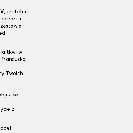
ÜV
, rzetelnej
nadzoru i
zestawie
ed
ła tkwi w
ą francuską
y Twoich
yłącznie
ycie z
odeli