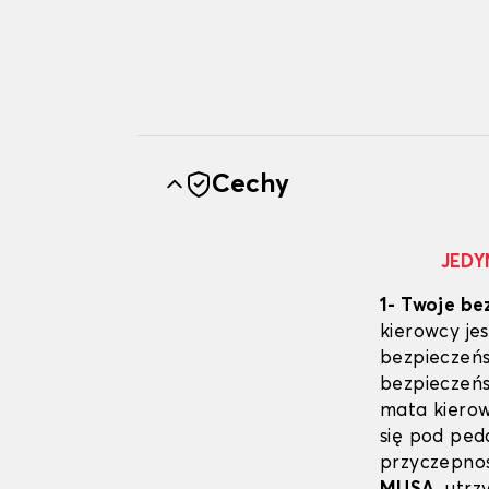
Cechy
JEDY
1- Twoje be
kierowcy j
bezpieczeńs
bezpieczeń
mata kierow
się pod pe
przyczepno