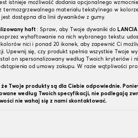
est istnieje możliwość dodania opcjonalnego wzmocni
z termozgrzewalnego materiału tekstylnego w kolorz
 jest dostępna dla linii dywaników z gumy.
alizowany haft
: Spraw, aby Twoje dywaniki do
LANCIA
oprzez wyhaftowanie na nich wybranego tekstu: udo
 kolorów nici i ponad 20 ikonek, aby zapewnić Ci możl
ji. Upewnij się, czy produkt spełnia wszystkie Twoje 
stał on spersonalizowany według Twoich kryteriów i n
odstąpienia od umowy zakupu. W razie wątpliwości pro
, że Twoje produkty są dla Ciebie odpowiednie. Poni
owane według Twoich specyfikacji, nie podlegają z
iwości nie wahaj się z nami skontaktować.