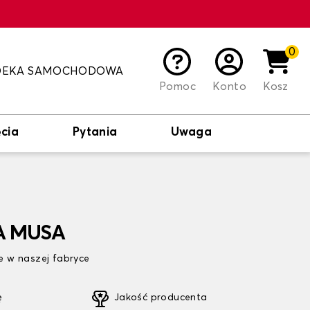
0
DEKA SAMOCHODOWA
Pomoc
Konto
Kosz
cia
Pytania
Uwaga
IA MUSA
 w naszej fabryce
ę
Jakość producenta