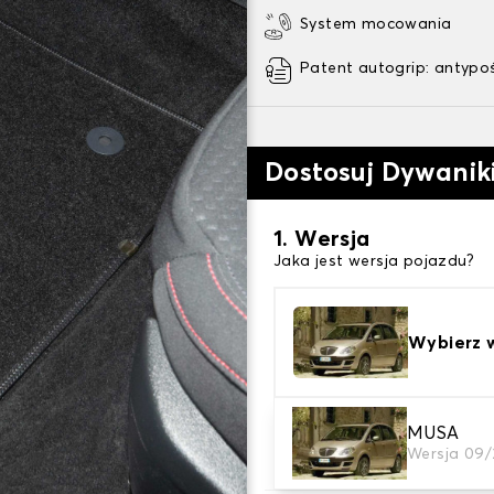
System mocowania
Patent autogrip: antypo
Dostosuj Dywani
1. Wersja
Jaka jest wersja pojazdu?
Wybierz 
2. Materiał
MUSA
Wersja 09/
wybierz materiał dywanik