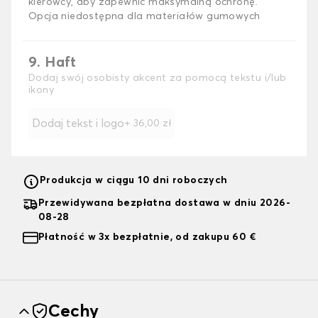
kierowcy, aby zapewnić maksymalną ochronę.
Opcja niedostępna dla materiałów gumowych
9. Haft
Dodaj swój osobisty akcent za pomocą tekstu i/lub
ikony
Dodaj tekst i logo
+
36,00 zł
Produkcja w ciągu 10 dni roboczych
Przewidywana bezpłatna dostawa w dniu 2026-
08-28
Płatność w 3x bezpłatnie, od zakupu 60 €
Cechy