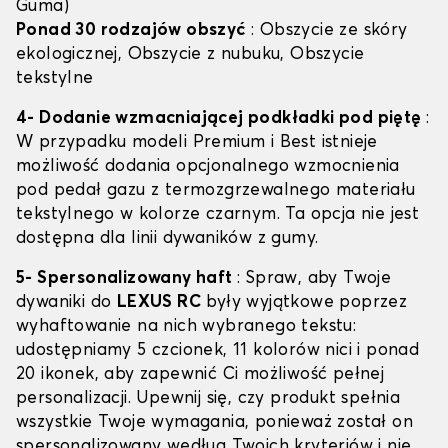
Guma)
Ponad 30 rodzajów obszyć
: Obszycie ze skóry
ekologicznej, Obszycie z nubuku, Obszycie
tekstylne
4- Dodanie wzmacniającej podkładki pod piętę
:
W przypadku modeli Premium i Best istnieje
możliwość dodania opcjonalnego wzmocnienia
pod pedał gazu z termozgrzewalnego materiału
tekstylnego w kolorze czarnym. Ta opcja nie jest
dostępna dla linii dywaników z gumy.
5- Spersonalizowany haft
: Spraw, aby Twoje
dywaniki do
LEXUS RC
były wyjątkowe poprzez
wyhaftowanie na nich wybranego tekstu:
udostępniamy 5 czcionek, 11 kolorów nici i ponad
20 ikonek, aby zapewnić Ci możliwość pełnej
personalizacji. Upewnij się, czy produkt spełnia
wszystkie Twoje wymagania, ponieważ został on
spersonalizowany według Twoich kryteriów i nie