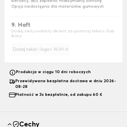
kierowcy, aby zapewnić maksymalną ochronę.
Opcja niedostępna dla materiałów gumowych
9. Haft
Dodaj swój osobisty akcent za pomocą tekstu i/lub
ikony
Dodaj tekst i logo
+
36,00 zł
Produkcja w ciągu 10 dni roboczych
Przewidywana bezpłatna dostawa w dniu 2026-
08-28
Płatność w 3x bezpłatnie, od zakupu 60 €
Cechy