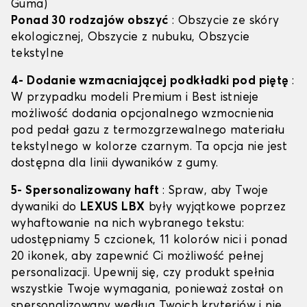
Guma)
Ponad 30 rodzajów obszyć
: Obszycie ze skóry
ekologicznej, Obszycie z nubuku, Obszycie
tekstylne
4- Dodanie wzmacniającej podkładki pod piętę
:
W przypadku modeli Premium i Best istnieje
możliwość dodania opcjonalnego wzmocnienia
pod pedał gazu z termozgrzewalnego materiału
tekstylnego w kolorze czarnym. Ta opcja nie jest
dostępna dla linii dywaników z gumy.
5- Spersonalizowany haft
: Spraw, aby Twoje
dywaniki do
LEXUS LBX
były wyjątkowe poprzez
wyhaftowanie na nich wybranego tekstu:
udostępniamy 5 czcionek, 11 kolorów nici i ponad
20 ikonek, aby zapewnić Ci możliwość pełnej
personalizacji. Upewnij się, czy produkt spełnia
wszystkie Twoje wymagania, ponieważ został on
spersonalizowany według Twoich kryteriów i nie