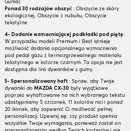
Guma)
Ponad 30 rodzajów obszyć
: Obszycie ze skóry
ekologicznej, Obszycie z nubuku, Obszycie
tekstylne
4- Dodanie wzmacniającej podkładki pod piętę
:
W przypadku modeli Premium i Best istnieje
możliwość dodania opcjonalnego wzmocnienia
pod pedał gazu z termozgrzewalnego materiału
tekstylnego w kolorze czarnym. Ta opcja nie jest
dostępna dla linii dywaników z gumy.
5- Spersonalizowany haft
: Spraw, aby Twoje
dywaniki do
MAZDA CX-30
były wyjątkowe
poprzez wyhaftowanie na nich wybranego tekstu:
udostępniamy 5 czcionek, 11 kolorów nici i ponad
20 ikonek, aby zapewnić Ci możliwość pełnej
personalizacji. Upewnij się, czy produkt spełnia
wszystkie Twoje wymagania, ponieważ został on
spersonalizowany według Twoich kryteriów i nie