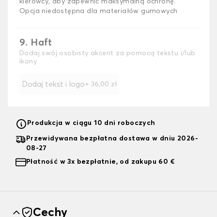
kierowcy, aby zapewnić maksymalną ochronę.
Opcja niedostępna dla materiałów gumowych
9. Haft
Dodaj swój osobisty akcent za pomocą tekstu i/lub
ikony
Dodaj tekst i logo
+
36,00 zł
Produkcja w ciągu 10 dni roboczych
Przewidywana bezpłatna dostawa w dniu 2026-
08-27
Płatność w 3x bezpłatnie, od zakupu 60 €
Cechy