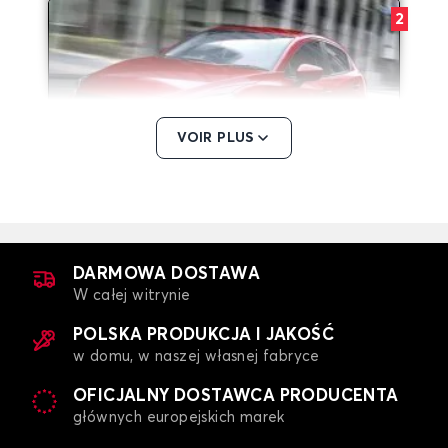
2
VOIR PLUS
Dywaniki dla MAZDA 2
3
DARMOWA DOSTAWA
W całej witrynie
POLSKA PRODUKCJA I JAKOŚĆ
w domu, w naszej własnej fabryce
OFICJALNY DOSTAWCA PRODUCENTA
głównych europejskich marek
Dywaniki dla MAZDA 3