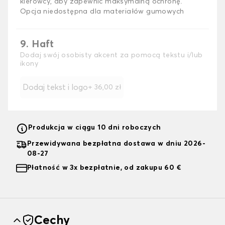
kierowcy, aby zapewnić maksymalną ochronę.
Opcja niedostępna dla materiałów gumowych
9. Haft
Dodaj swój osobisty akcent za pomocą tekstu i/lub
ikony
Dodaj tekst i logo
+
36,00 zł
Produkcja w ciągu 10 dni roboczych
Przewidywana bezpłatna dostawa w dniu 2026-
08-27
Płatność w 3x bezpłatnie, od zakupu 60 €
Cechy