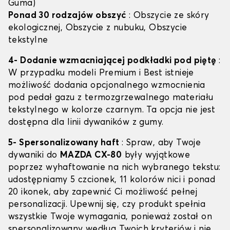
Guma)
Ponad 30 rodzajów obszyć
: Obszycie ze skóry
ekologicznej, Obszycie z nubuku, Obszycie
tekstylne
4- Dodanie wzmacniającej podkładki pod piętę
:
W przypadku modeli Premium i Best istnieje
możliwość dodania opcjonalnego wzmocnienia
pod pedał gazu z termozgrzewalnego materiału
tekstylnego w kolorze czarnym. Ta opcja nie jest
dostępna dla linii dywaników z gumy.
5- Spersonalizowany haft
: Spraw, aby Twoje
dywaniki do
MAZDA CX-80
były wyjątkowe
poprzez wyhaftowanie na nich wybranego tekstu:
udostępniamy 5 czcionek, 11 kolorów nici i ponad
20 ikonek, aby zapewnić Ci możliwość pełnej
personalizacji. Upewnij się, czy produkt spełnia
wszystkie Twoje wymagania, ponieważ został on
spersonalizowany według Twoich kryteriów i nie