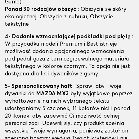
Guma)
Ponad 30 rodzajów obszyć
: Obszycie ze skóry
ekologicznej, Obszycie z nubuku, Obszycie
tekstylne
4- Dodanie wzmacniającej podkładki pod piętę
:
W przypadku modeli Premium i Best istnieje
możliwość dodania opcjonalnego wzmocnienia
pod pedał gazu z termozgrzewalnego materiału
tekstylnego w kolorze czarnym. Ta opcja nie jest
dostępna dla linii dywaników z gumy.
5- Spersonalizowany haft
: Spraw, aby Twoje
dywaniki do
MAZDA MX3
były wyjątkowe poprzez
wyhaftowanie na nich wybranego tekstu:
udostępniamy 5 czcionek, 11 kolorów nici i ponad
20 ikonek, aby zapewnić Ci możliwość pełnej
personalizacji. Upewnij się, czy produkt spełnia
wszystkie Twoje wymagania, ponieważ został on
spersonalizowany według Twoich kryteriów i nie