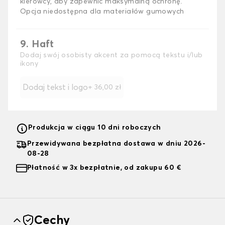
kierowcy, aby zapewnić maksymalną ochronę.
Opcja niedostępna dla materiałów gumowych
9. Haft
Dodaj swój osobisty akcent za pomocą tekstu i/lub
ikony
Dodaj tekst i logo
+
36,00 zł
Produkcja w ciągu 10 dni roboczych
Przewidywana bezpłatna dostawa w dniu 2026-
08-28
Płatność w 3x bezpłatnie, od zakupu 60 €
Cechy