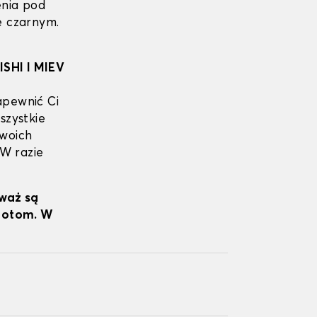
enia pod
e czarnym.
SHI I MIEV
apewnić Ci
szystkie
Twoich
 W razie
eważ są
wrotom. W