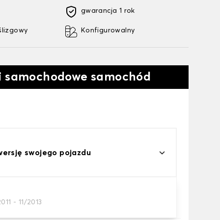
gwarancja 1 rok
ślizgowy
Konfigurowalny
ki samochodowe samochód
wersję swojego pojazdu
011 - 11/2013
a samochodowego