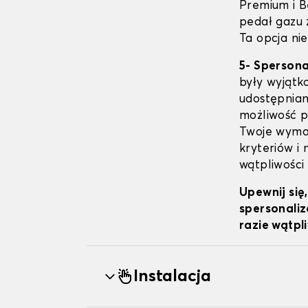
Premium i B
pedał gazu 
Ta opcja nie
5- Sperson
były wyjątk
udostępniam
możliwość pe
Twoje wymag
kryteriów i
wątpliwości
Upewnij się
spersonaliz
razie wątpl
Instalacja