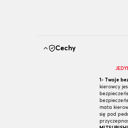
Cechy
JEDY
1- Twoje be
kierowcy j
bezpieczeńs
bezpieczeń
mata kierow
się pod pe
przyczepnoś