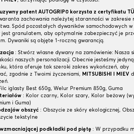
 I MIEV
, utrzymując podłogę w czystości.
luzywny patent AUTOGRIP© korzysta z certyfikatu T
 gwaranta zachowania należytej staranności w zakresie 
stwa. Spód pozostałych dywaników samochodowych w 
jest granulatem, aby optymalnie zabezpieczyć je prz
m. Dywaniki są objęte 1-roczną gwarancją.
izacja
: Stwórz własne dywany na zamówienie: Nasza si
jakości naszych personalizacji. Obecnie jesteśmy jedyn
nku, która oferuje tak szeroki zakres wykończeń, aby
ać, zgodnie z Twoimi życzeniami,
MITSUBISHI I MIEV
d
zeń.
 Filc iglasty Best 650g, Welur Premium 850g, Guma
teriałów
: Kolor czarny, Kolor szary, Kolor beżowy (w
emium i Guma)
odzajów obszyć
: Obszycie ze skóry ekologicznej, Obsz
zycie tekstylne
 wzmacniającej podkładki pod piętę
: W przypadku m