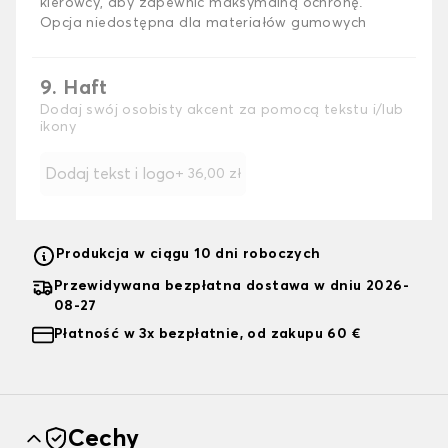
kierowcy, aby zapewnić maksymalną ochronę.
Opcja niedostępna dla materiałów gumowych
9. Haft
Dodaj swój osobisty akcent za pomocą tekstu i/lub
ikony
Dodaj tekst i logo
+
36,00 zł
Produkcja w ciągu 10 dni roboczych
Przewidywana bezpłatna dostawa w dniu 2026-
08-27
Płatność w 3x bezpłatnie, od zakupu 60 €
Cechy