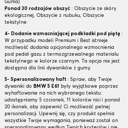
Guma)
Ponad 30 rodzajów obszyć
: Obszycie ze skóry
ekologicznej, Obszycie z nubuku, Obszycie
tekstylne
4- Dodanie wzmacniającej podkładki pod piętę
:
W przypadku modeli Premium i Best istnieje
możliwość dodania opcjonalnego wzmocnienia
pod pedał gazu z termozgrzewalnego materiału
tekstylnego w kolorze czarnym. Ta opcja nie jest
dostępna dla linii dywaników z gumy.
5- Spersonalizowany haft
: Spraw, aby Twoje
dywaniki do
BMW 5 E61
były wyjątkowe poprzez
wyhaftowanie na nich wybranego tekstu:
udostępniamy 5 czcionek, 11 kolorów nici i ponad
20 ikonek, aby zapewnić Ci możliwość pełnej
personalizacji. Upewnij się, czy produkt spełnia
wszystkie Twoje wymagania, ponieważ został on
spersonalizowany według Twoich kryteriów i nie