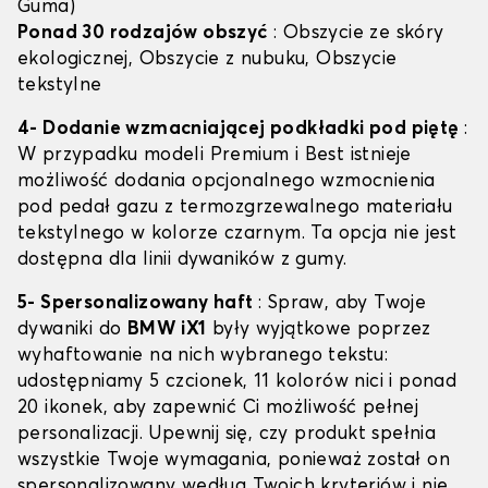
Guma)
Ponad 30 rodzajów obszyć
: Obszycie ze skóry
ekologicznej, Obszycie z nubuku, Obszycie
tekstylne
4- Dodanie wzmacniającej podkładki pod piętę
:
W przypadku modeli Premium i Best istnieje
możliwość dodania opcjonalnego wzmocnienia
pod pedał gazu z termozgrzewalnego materiału
tekstylnego w kolorze czarnym. Ta opcja nie jest
dostępna dla linii dywaników z gumy.
5- Spersonalizowany haft
: Spraw, aby Twoje
dywaniki do
BMW iX1
były wyjątkowe poprzez
wyhaftowanie na nich wybranego tekstu:
udostępniamy 5 czcionek, 11 kolorów nici i ponad
20 ikonek, aby zapewnić Ci możliwość pełnej
personalizacji. Upewnij się, czy produkt spełnia
wszystkie Twoje wymagania, ponieważ został on
spersonalizowany według Twoich kryteriów i nie