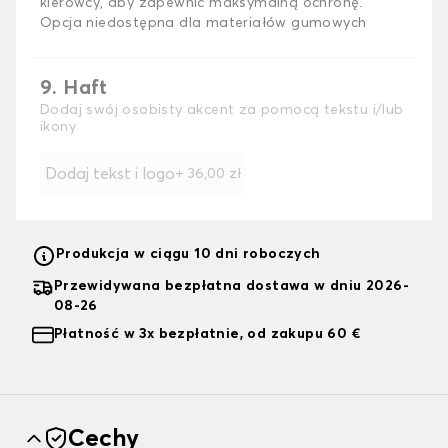
kierowcy, aby zapewnić maksymalną ochronę.
Opcja niedostępna dla materiałów gumowych
9. Haft
Dodaj swój osobisty akcent za pomocą tekstu i/lub
ikony
Dodaj tekst i logo
+
36,00 zł
Produkcja w ciągu 10 dni roboczych
Przewidywana bezpłatna dostawa w dniu 2026-
08-26
Płatność w 3x bezpłatnie, od zakupu 60 €
Cechy