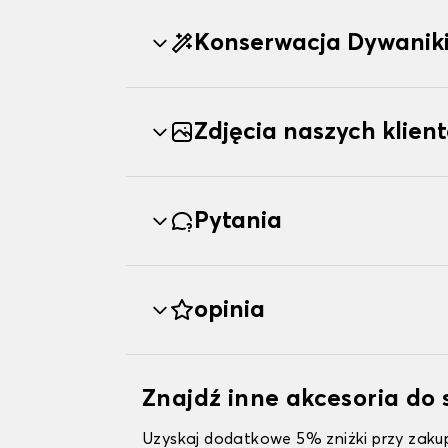
Konserwacja Dywanik
Zdjęcia naszych klien
Pytania
opinia
Znajdź inne akcesoria d
Uzyskaj dodatkowe 5% zniżki przy zakup