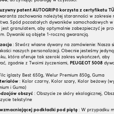
008
, utrzymując podłogę w czystości.
luzywny patent AUTOGRIP© korzysta z certyfikatu T
 gwaranta zachowania należytej staranności w zakresie 
stwa. Spód pozostałych dywaników samochodowych w 
jest granulatem, aby optymalnie zabezpieczyć je prz
m. Dywaniki są objęte 1-roczną gwarancją.
izacja
: Stwórz własne dywany na zamówienie: Nasza si
jakości naszych personalizacji. Obecnie jesteśmy jedyn
nku, która oferuje tak szeroki zakres wykończeń, aby
ać, zgodnie z Twoimi życzeniami,
PEUGEOT 5008
dywa
 Filc iglasty Best 650g, Welur Premium 850g, Guma
teriałów
: Kolor czarny, Kolor szary, Kolor beżowy (w
emium i Guma)
odzajów obszyć
: Obszycie ze skóry ekologicznej, Obsz
zycie tekstylne
 wzmacniającej podkładki pod piętę
: W przypadku m