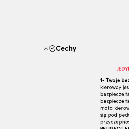
Cechy
JEDY
1- Twoje be
kierowcy j
bezpieczeńs
bezpieczeń
mata kierow
się pod pe
przyczepnoś