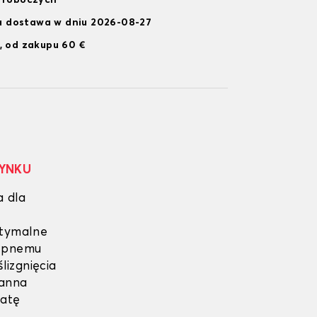
i roboczych
 dostawa w dniu 2026-08-27
, od zakupu 60 €
RYNKU
a dla
ptymalne
lepnemu
lizgnięcia
ganna
matę