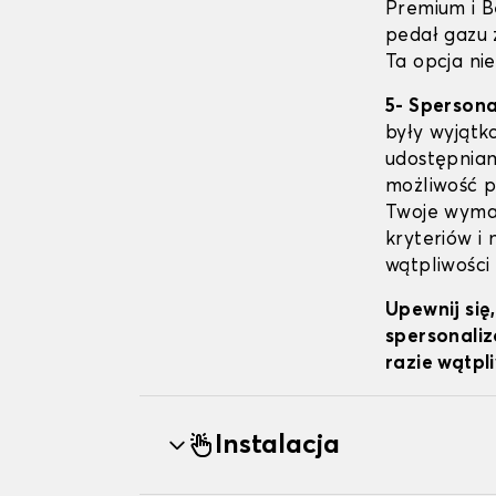
Premium i B
pedał gazu 
Ta opcja nie
5- Sperson
były wyjątk
udostępniam
możliwość pe
Twoje wymag
kryteriów i
wątpliwości
Upewnij się
spersonaliz
razie wątpl
Instalacja