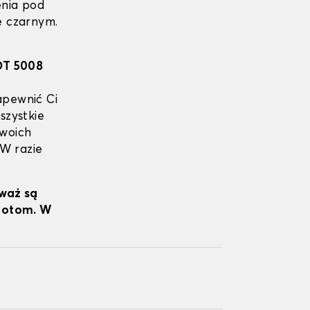
enia pod
e czarnym.
T 5008
apewnić Ci
szystkie
Twoich
 W razie
eważ są
wrotom. W