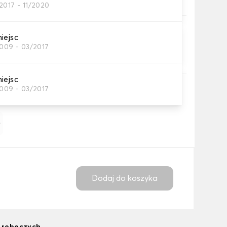
2017 - 11/2020
ąca
Zalecane
iejsc
dkę pod piętę do maty kierowcy, aby zapewnić
2009 - 03/2017
 niedostępna dla materiałów gumowych
iejsc
2009 - 03/2017
za pomocą tekstu i/lub ikony
ł
Dodaj do koszyka