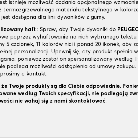
est istnieje możliwość dodania opcjonalnego wzmocni
z termozgrzewalnego materiału tekstylnego w kolorz
 jest dostępna dla linii dywaników z gumy.
alizowany haft
: Spraw, aby Twoje dywaniki do
PEUGEO
owe poprzez wyhaftowanie na nich wybranego tekstu:
y 5 czcionek, 11 kolorów nici i ponad 20 ikonek, aby z
łnej personalizacji. Upewnij się, czy produkt spełnia w
ania, ponieważ został on spersonalizowany według 
 nie podlega możliwości odstąpienia od umowy zakupu.
 prosimy o kontakt.
, że Twoje produkty są dla Ciebie odpowiednie. Poni
owane według Twoich specyfikacji, nie podlegają z
iwości nie wahaj się z nami skontaktować.