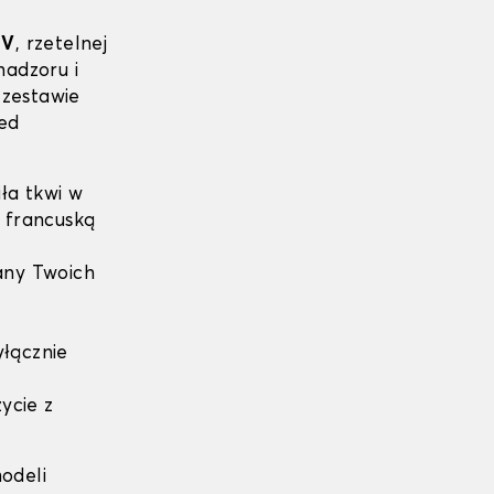
ÜV
, rzetelnej
nadzoru i
zestawie
ed
ła tkwi w
ą francuską
ny Twoich
yłącznie
ycie z
odeli