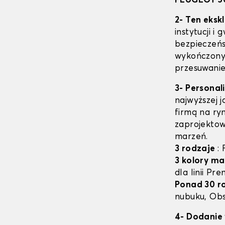
PEUGEOT 5
2- Ten eksk
instytucji i
bezpieczeń
wykończony 
przesuwanie
3- Personal
najwyższej 
firmą na ry
zaprojektow
marzeń.
3 rodzaje
:
3 kolory ma
dla linii Pr
Ponad 30 r
nubuku, Obs
4- Dodanie