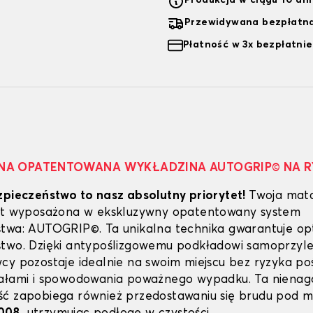
Produkcja w ciągu 10 dn
Przewidywana bezpłatna
Płatność w 3x bezpłatnie
NA OPATENTOWANA WYKŁADZINA AUTOGRIP© NA 
zpieczeństwo to nasz absolutny priorytet!
Twoja mat
est wyposażona w ekskluzywny opatentowany system
twa: AUTOGRIP©. Ta unikalna technika gwarantuje o
stwo. Dzięki antypoślizgowemu podkładowi samoprzy
cy pozostaje idealnie na swoim miejscu bez ryzyka poś
dałami i spowodowania poważnego wypadku. Ta niena
ć zapobiega również przedostawaniu się brudu pod 