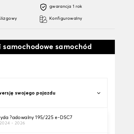
gwarancja 1 rok
ślizgowy
Konfigurowalny
ki samochodowe samochód
wersję swojego pojazdu
yda ?adowalny 195/225 e-DSC7
2024 - 2026
a samochodowego