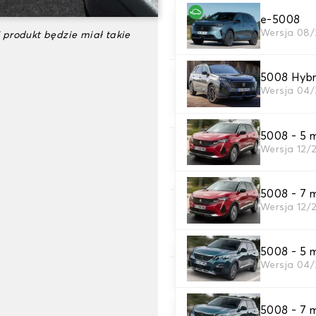
e-5008
3. gra dywanowa
Wersja 08/
 produkt będzie miał takie
wybierz liczbę potrzebnyc
5008 Hybr
4. Kolory dywanów
Wersja 04/
wybierz kolor dywanika sam
5008 - 5 m
Wersja 12/
5. Materiał taśmy
Wybierz materiał paska.
5008 - 7 m
Wersja 12/
6. Kolor przewodu
Wybierz kolor paska.
5008 - 5 m
Wersja 04/
7. antypoślizgowy A
Nasze opatentowane antypo
5008 - 7 m
przyczepność.