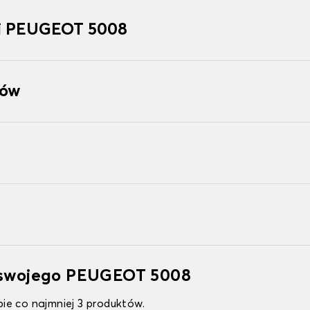
i PEUGEOT 5008
tów
o swojego PEUGEOT 5008
ie co najmniej 3 produktów.