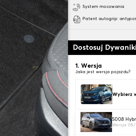
System mocowania
Patent autogrip: antypo
Dostosuj Dywani
1. Wersja
Jaka jest wersja pojazdu?
Wybierz 
2. Materiał
5008 Hybr
Wersja 08/
wybierz materiał dywanik