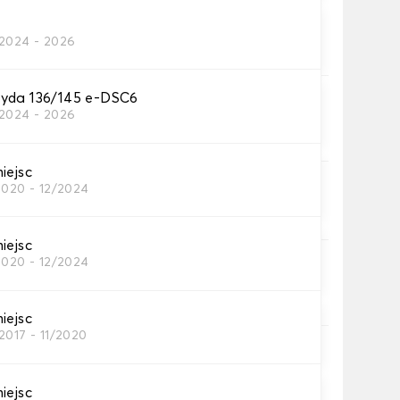
2024 - 2026
h dywaników samochodowych
yda 136/145 e-DSC6
2024 - 2026
ochód.
iejsc
2020 - 12/2024
iejsc
2020 - 12/2024
iejsc
2017 - 11/2020
utogrip®
ślizgowe zapięcie zapewnia optymalną
iejsc