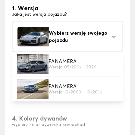
1. Wersja
Jaka jest wersja pojazdu?
Wybierz wersję swojego
pojazdu
2. Materiał
PANAMERA
Wersja 05/2016 - 2026
wybierz materiał dywanika samochodowego
PANAMERA
3. gra dywanowa
Wersja 10/2009 - 10/2016
wybierz liczbę potrzebnych dywaników
samochodowych
4. Kolory dywanów
wybierz kolor dywanika samochód.