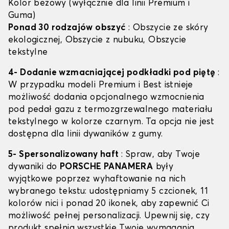
Kolor beżowy (wyłącznie dla linii Premium i
Guma)
Ponad 30 rodzajów obszyć
: Obszycie ze skóry
ekologicznej, Obszycie z nubuku, Obszycie
tekstylne
4- Dodanie wzmacniającej podkładki pod piętę
:
W przypadku modeli Premium i Best istnieje
możliwość dodania opcjonalnego wzmocnienia
pod pedał gazu z termozgrzewalnego materiału
tekstylnego w kolorze czarnym. Ta opcja nie jest
dostępna dla linii dywaników z gumy.
5- Spersonalizowany haft
: Spraw, aby Twoje
dywaniki do
PORSCHE PANAMERA
były
wyjątkowe poprzez wyhaftowanie na nich
wybranego tekstu: udostępniamy 5 czcionek, 11
kolorów nici i ponad 20 ikonek, aby zapewnić Ci
możliwość pełnej personalizacji. Upewnij się, czy
produkt spełnia wszystkie Twoje wymagania,