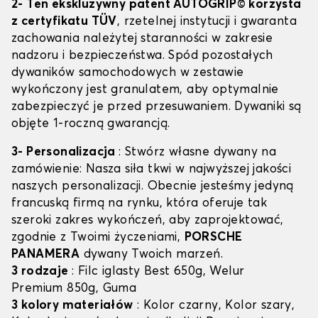
2- Ten ekskluzywny patent AUTOGRIP© korzysta
z certyfikatu TÜV
, rzetelnej instytucji i gwaranta
zachowania należytej staranności w zakresie
nadzoru i bezpieczeństwa. Spód pozostałych
dywaników samochodowych w zestawie
wykończony jest granulatem, aby optymalnie
zabezpieczyć je przed przesuwaniem. Dywaniki są
objęte 1-roczną gwarancją.
3- Personalizacja
: Stwórz własne dywany na
zamówienie: Nasza siła tkwi w najwyższej jakości
naszych personalizacji. Obecnie jesteśmy jedyną
francuską firmą na rynku, która oferuje tak
szeroki zakres wykończeń, aby zaprojektować,
zgodnie z Twoimi życzeniami,
PORSCHE
PANAMERA
dywany Twoich marzeń.
3 rodzaje
: Filc iglasty Best 650g, Welur
Premium 850g, Guma
3 kolory materiałów
: Kolor czarny, Kolor szary,