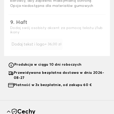
kierowcy, aby zapewnić maksymalną ochronę.
Opcja niedostępna dla materiałów gumowych
9. Haft
Dodaj swój osobisty akcent za pomocą tekstu i/lub
ikony
Dodaj tekst i logo
+
36,00 zł
Produkcja w ciągu 10 dni roboczych
Przewidywana bezpłatna dostawa w dniu 2026-
08-27
Płatność w 3x bezpłatnie, od zakupu 60 €
Cechy