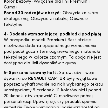
Kolor beżowy (wyłącznie dla linii Premium i
Guma)
Ponad 30 rodzajów obszyć
: Obszycie ze skóry
ekologicznej, Obszycie z nubuku, Obszycie
tekstylne
4- Dodanie wzmacniającej podkładki pod piętę
:
W przypadku modeli Premium i Best istnieje
możliwość dodania opcjonalnego wzmocnienia
pod pedał gazu z termozgrzewalnego materiału
tekstylnego w kolorze czarnym. Ta opcja nie jest
dostępna dla linii dywaników z gumy.
5- Spersonalizowany haft
: Spraw, aby Twoje
dywaniki do
RENAULT CAPTUR
były wyjątkowe
poprzez wyhaftowanie na nich wybranego tekstu:
udostępniamy 5 czcionek, 11 kolorów nici i ponad
20 ikonek, aby zapewnić Ci możliwość pełnej
personalizacji. Upewnij się, czy produkt spełnia
wszystkie Twoje wymagania, ponieważ został on