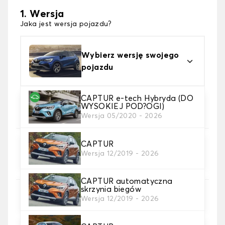
1. Wersja
Jaka jest wersja pojazdu?
Wybierz wersję swojego
pojazdu
CAPTUR e-tech Hybryda (DO
2. Materiał
WYSOKIEJ POD?OGI)
wybierz materiał dywanika samochodowego
Wersja 05/2020 - 2026
CAPTUR
3. gra dywanowa
Wersja 12/2019 - 2026
wybierz liczbę potrzebnych dywaników
samochodowych
CAPTUR automatyczna
skrzynia biegów
4. Kolory dywanów
Wersja 12/2019 - 2026
wybierz kolor dywanika samochód.