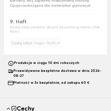
kierowcy, aby zapewnić maksymalną ochronę.
Opcja niedostępna dla materiałów gumowych
9. Haft
Dodaj swój osobisty akcent za pomocą tekstu i/lub
ikony
Dodaj tekst i logo
+
36,00 zł
Produkcja w ciągu 10 dni roboczych
Przewidywana bezpłatna dostawa w dniu 2026-
08-27
Płatność w 3x bezpłatnie, od zakupu 60 €
Cechy