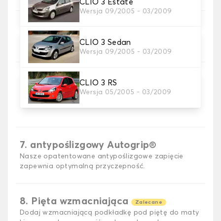
CLIO 3 Estate
Wersja 09/2005 - 03/2009
5. Materiał taśmy
Wybierz materiał paska.
CLIO 3 Sedan
Wersja 09/2005 - 03/2009
CLIO 3 RS
Wersja 05/2005 - 03/2009
6. Kolor przewodu
Wybierz kolor paska.
7. antypoślizgowy Autogrip®
Nasze opatentowane antypoślizgowe zapięcie
zapewnia optymalną przyczepność.
8. Pięta wzmacniająca
Zalecane
Dodaj wzmacniającą podkładkę pod piętę do maty