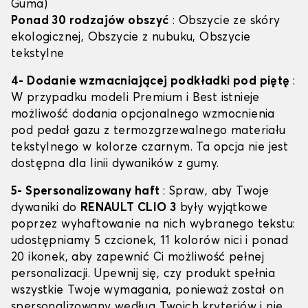
Guma)
Ponad 30 rodzajów obszyć
: Obszycie ze skóry
ekologicznej, Obszycie z nubuku, Obszycie
tekstylne
4- Dodanie wzmacniającej podkładki pod piętę
:
W przypadku modeli Premium i Best istnieje
możliwość dodania opcjonalnego wzmocnienia
pod pedał gazu z termozgrzewalnego materiału
tekstylnego w kolorze czarnym. Ta opcja nie jest
dostępna dla linii dywaników z gumy.
5- Spersonalizowany haft
: Spraw, aby Twoje
dywaniki do
RENAULT CLIO 3
były wyjątkowe
poprzez wyhaftowanie na nich wybranego tekstu:
udostępniamy 5 czcionek, 11 kolorów nici i ponad
20 ikonek, aby zapewnić Ci możliwość pełnej
personalizacji. Upewnij się, czy produkt spełnia
wszystkie Twoje wymagania, ponieważ został on
spersonalizowany według Twoich kryteriów i nie