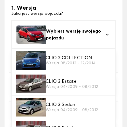
1. Wersja
Jaka jest wersja pojazdu?
Wybierz wersję swojego
pojazdu
2. Materiał
CLIO 3 COLLECTION
Wersja 08/2012 - 12/2014
wybierz materiał dywanika samochodowego
CLIO 3 Estate
3. gra dywanowa
Wersja 04/2009 - 08/2012
wybierz liczbę potrzebnych dywaników
samochodowych
CLIO 3 Sedan
Wersja 04/2009 - 08/2012
4. Kolory dywanów
wybierz kolor dywanika samochód.