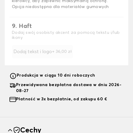
kierowcy, aby zapewnić maksymalną ochronę.
Opcja niedostępna dla materiałów gumowych
9. Haft
Dodaj swój osobisty akcent za pomocą tekstu i/lub
ikony
Dodaj tekst i logo
+
36,00 zł
Produkcja w ciągu 10 dni roboczych
Przewidywana bezpłatna dostawa w dniu 2026-
08-27
Płatność w 3x bezpłatnie, od zakupu 60 €
Cechy