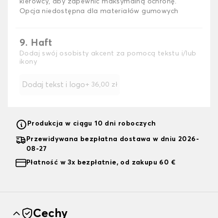
kierowcy, aby zapewnić maksymalną ochronę.
Opcja niedostępna dla materiałów gumowych
9. Haft
Dodaj swój osobisty akcent za pomocą tekstu i/lub
ikony
Dodaj tekst i logo
+
36,00 zł
Produkcja w ciągu 10 dni roboczych
Przewidywana bezpłatna dostawa w dniu 2026-
08-27
Płatność w 3x bezpłatnie, od zakupu 60 €
Cechy