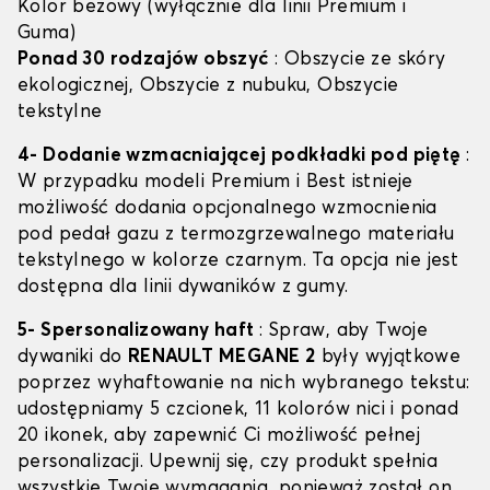
Kolor beżowy (wyłącznie dla linii Premium i
Guma)
Ponad 30 rodzajów obszyć
: Obszycie ze skóry
ekologicznej, Obszycie z nubuku, Obszycie
tekstylne
4- Dodanie wzmacniającej podkładki pod piętę
:
W przypadku modeli Premium i Best istnieje
możliwość dodania opcjonalnego wzmocnienia
pod pedał gazu z termozgrzewalnego materiału
tekstylnego w kolorze czarnym. Ta opcja nie jest
dostępna dla linii dywaników z gumy.
5- Spersonalizowany haft
: Spraw, aby Twoje
dywaniki do
RENAULT MEGANE 2
były wyjątkowe
poprzez wyhaftowanie na nich wybranego tekstu:
udostępniamy 5 czcionek, 11 kolorów nici i ponad
20 ikonek, aby zapewnić Ci możliwość pełnej
personalizacji. Upewnij się, czy produkt spełnia
wszystkie Twoje wymagania, ponieważ został on