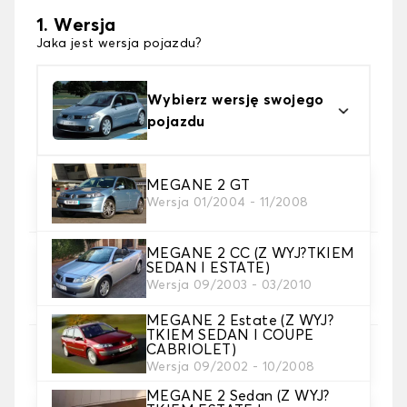
1. Wersja
Jaka jest wersja pojazdu?
Wybierz wersję swojego
pojazdu
2. Materiał
MEGANE 2 GT
Wersja 01/2004 - 11/2008
wybierz materiał dywanika samochodowego
MEGANE 2 CC (Z WYJ?TKIEM
3. gra dywanowa
SEDAN I ESTATE)
wybierz liczbę potrzebnych dywaników
Wersja 09/2003 - 03/2010
samochodowych
MEGANE 2 Estate (Z WYJ?
TKIEM SEDAN I COUPE
CABRIOLET)
4. Kolory dywanów
Wersja 09/2002 - 10/2008
wybierz kolor dywanika samochód.
MEGANE 2 Sedan (Z WYJ?