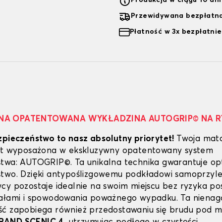
Produkcja w ciągu 10 dn
Przewidywana bezpłatna
Płatność w 3x bezpłatnie
NA OPATENTOWANA WYKŁADZINA AUTOGRIP© NA 
zpieczeństwo to nasz absolutny priorytet!
Twoja mat
est wyposażona w ekskluzywny opatentowany system
twa: AUTOGRIP©. Ta unikalna technika gwarantuje o
stwo. Dzięki antypoślizgowemu podkładowi samoprzy
cy pozostaje idealnie na swoim miejscu bez ryzyka poś
dałami i spowodowania poważnego wypadku. Ta niena
ć zapobiega również przedostawaniu się brudu pod 