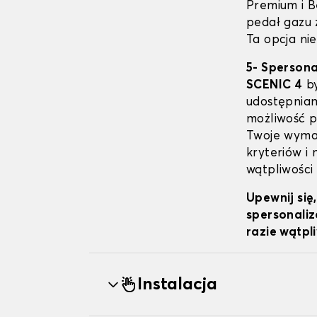
Premium i B
pedał gazu 
Ta opcja nie
5- Sperson
SCENIC 4
by
udostępniam
możliwość pe
Twoje wymag
kryteriów i
wątpliwości
Upewnij się
spersonaliz
razie wątpl
Instalacja