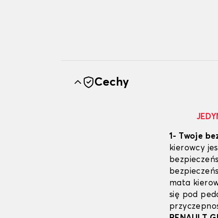
Cechy
JEDY
1- Twoje be
kierowcy j
bezpieczeńs
bezpieczeń
mata kierow
się pod pe
przyczepnoś