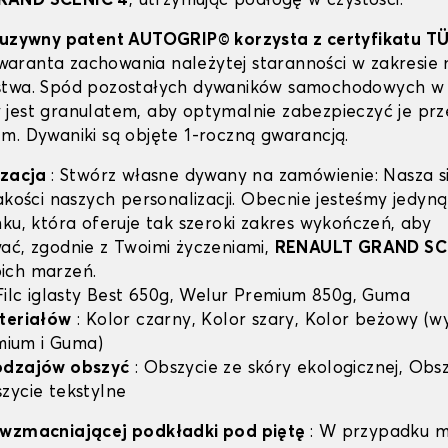
RAND SCENIC 4
, utrzymując podłogę w czystości.
luzywny patent AUTOGRIP© korzysta z certyfikatu T
 gwaranta zachowania należytej staranności w zakresie 
stwa. Spód pozostałych dywaników samochodowych w 
jest granulatem, aby optymalnie zabezpieczyć je prz
m. Dywaniki są objęte 1-roczną gwarancją.
izacja
: Stwórz własne dywany na zamówienie: Nasza si
jakości naszych personalizacji. Obecnie jesteśmy jedyn
nku, która oferuje tak szeroki zakres wykończeń, aby
ać, zgodnie z Twoimi życzeniami,
RENAULT GRAND SC
ich marzeń.
 Filc iglasty Best 650g, Welur Premium 850g, Guma
teriałów
: Kolor czarny, Kolor szary, Kolor beżowy (w
emium i Guma)
odzajów obszyć
: Obszycie ze skóry ekologicznej, Obsz
zycie tekstylne
 wzmacniającej podkładki pod piętę
: W przypadku m