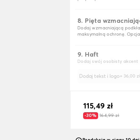
8. Pięta wzmacniaj
Dodaj wzmacniającą podkła
maksymalną ochronę. Opcja
9. Haft
Dodaj swój osobisty akcent 
Dodaj tekst i logo
+
36,00 z
115,49 zł
-30%
164,99 zł