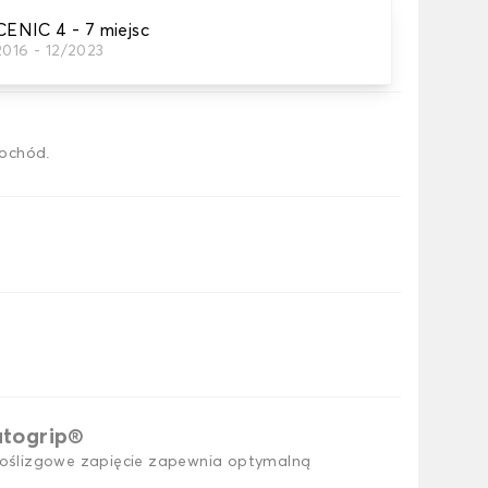
NIC 4 - 7 miejsc
2016 - 12/2023
h dywaników samochodowych
ochód.
utogrip®
ślizgowe zapięcie zapewnia optymalną