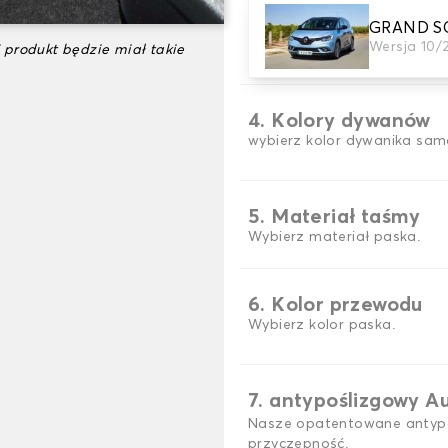
GRAND SCE
3. gra dywanowa
Wersja 10/
 produkt będzie miał takie
wybierz liczbę potrzebnyc
4. Kolory dywanów
wybierz kolor dywanika sam
5. Materiał taśmy
Wybierz materiał paska.
6. Kolor przewodu
Wybierz kolor paska.
7. antypoślizgowy A
Nasze opatentowane antypo
przyczepność.