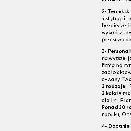
RENAULT G
2- Ten eksk
instytucji i
bezpieczeń
wykończony 
przesuwanie
3- Personal
najwyższej 
firmą na ry
zaprojektow
dywany Two
3 rodzaje
:
3 kolory ma
dla linii Pr
Ponad 30 r
nubuku, Obs
4- Dodanie