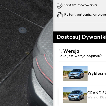
System mocowania
Patent autogrip: antypo
Dostosuj Dywani
1. Wersja
Jaka jest wersja pojazdu?
Wybierz 
2. Materiał
GRAND SCE
Wersja 10/
wybierz materiał dywanik