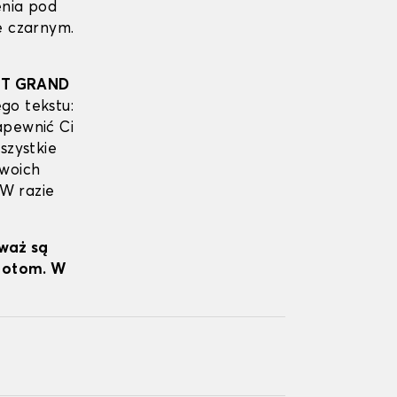
enia pod
e czarnym.
LT GRAND
go tekstu:
apewnić Ci
szystkie
Twoich
 W razie
eważ są
wrotom. W