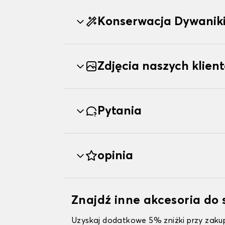
Konserwacja Dywani
Zdjęcia naszych klien
Pytania
opinia
Znajdź inne akcesoria d
Uzyskaj dodatkowe 5% zniżki przy zakup