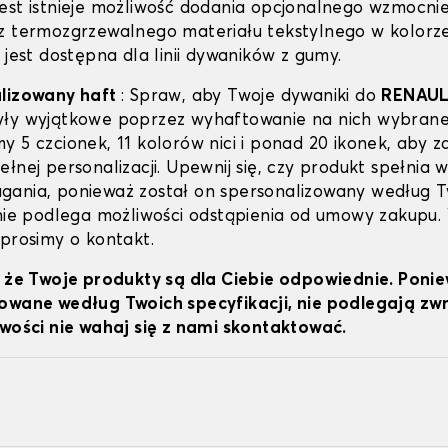
est istnieje możliwość dodania opcjonalnego wzmocni
z termozgrzewalnego materiału tekstylnego w kolorz
 jest dostępna dla linii dywaników z gumy.
alizowany haft
: Spraw, aby Twoje dywaniki do
RENAU
ły wyjątkowe poprzez wyhaftowanie na nich wybrane
y 5 czcionek, 11 kolorów nici i ponad 20 ikonek, aby z
łnej personalizacji. Upewnij się, czy produkt spełnia w
ania, ponieważ został on spersonalizowany według 
 nie podlega możliwości odstąpienia od umowy zakupu.
 prosimy o kontakt.
, że Twoje produkty są dla Ciebie odpowiednie. Poni
owane według Twoich specyfikacji, nie podlegają z
iwości nie wahaj się z nami skontaktować.