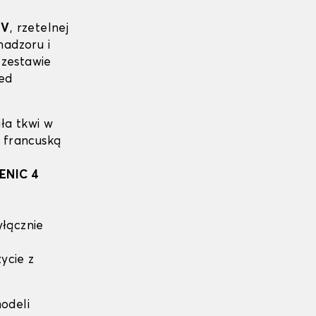
ÜV
, rzetelnej
nadzoru i
zestawie
ed
ła tkwi w
ą francuską
ENIC 4
yłącznie
ycie z
odeli