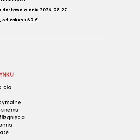
i roboczych
 dostawa w dniu 2026-08-27
, od zakupu 60 €
RYNKU
a dla
ptymalne
lepnemu
lizgnięcia
ganna
matę