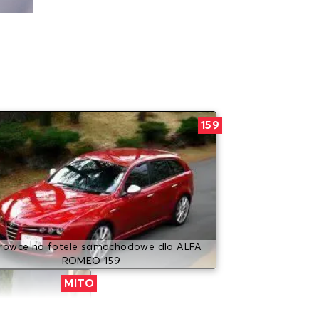
159
rowce na fotele samochodowe dla ALFA
ROMEO 159
MITO