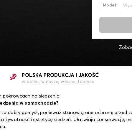
Model
Zobac
POLSKA PRODUKCJA I JAKOŚĆ
w domu, w naszej własnej fabryce
h pokrowcach na siedzenia
iedzenia w samochodzie?
o dobry pomysł, ponieważ stanowią one ochronę przed zu
ją żywotność i estetykę siedzeń. Ułatwiają konserwację, 
du.