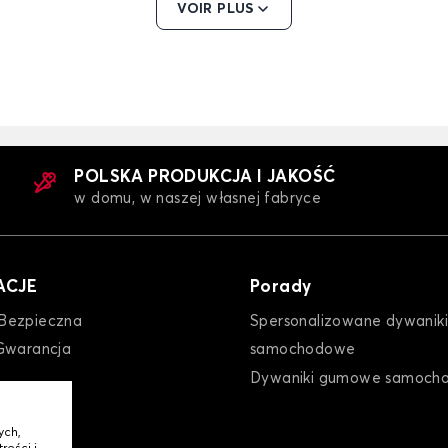
VOIR PLUS
otele samochodowe dla ALFA
Pokrowce na fotele samoch
MEO GIULIETTA
ROMEO MITO
POLSKA PRODUKCJA I JAKOŚĆ
w domu, w naszej własnej fabryce
ACJE
Porady
Bezpieczna
Spersonalizowane dywaniki
Gwarancja
samochodowe
Dywaniki gumowe samoch
ych,