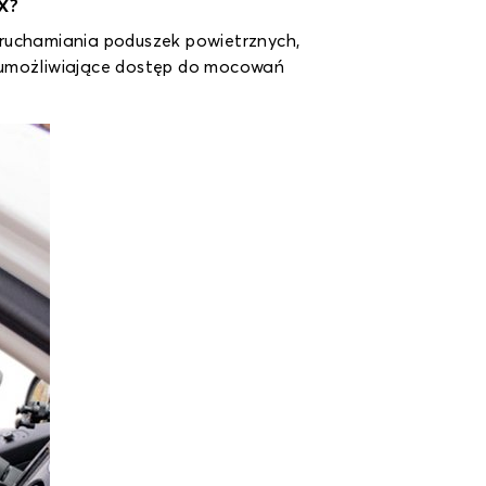
IX?
uruchamiania poduszek powietrznych,
y umożliwiające dostęp do mocowań