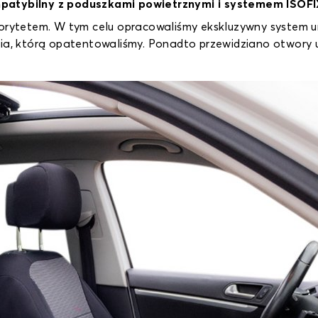
mpatybilny z poduszkami powietrznymi i systemem ISOF
iorytetem. W tym celu opracowaliśmy ekskluzywny system 
ycia, którą opatentowaliśmy. Ponadto przewidziano otwor