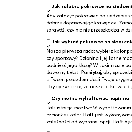
Jak założyć pokrowce na siedze
Aby założyć pokrowiec na siedzenie s
dobrze dopasowując krawędzie. Zamocu
sprawdź, czy nic nie przeszkadza w d
Jak wybrać pokrowce na siedzeni
Nasza pierwsza rada: wybierz kolor pa
czy sportowy? Dzianina i jej liczne 
podnieść jego klasę? W takim razie p
dowolny tekst. Pamiętaj, aby sprawdz
z Twoim pojazdem. Jeśli Twoje orygina
aby upewnić się, że nasze pokrowce
Czy można wyhaftować napis na 
Tak, istnieje możliwość wyhaftowani
czcionkę i kolor. Haft jest wykonywan
zależności od wybranej opcji. Haft bę