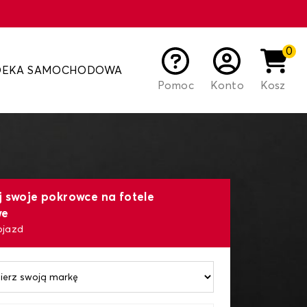
0
DEKA SAMOCHODOWA
Pomoc
Konto
Kosz
j swoje pokrowce na fotele
we
ojazd