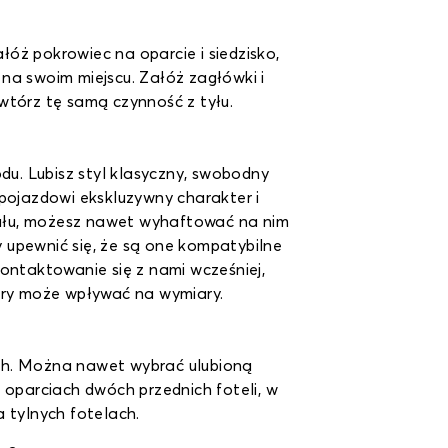
óż pokrowiec na oparcie i siedzisko,
na swoim miejscu. Załóż zagłówki i
wtórz tę samą czynność z tyłu.
du. Lubisz styl klasyczny, swobodny
 pojazdowi ekskluzywny charakter i
riału, możesz nawet wyhaftować na nim
 upewnić się, że są one kompatybilne
ontaktowanie się z nami wcześniej,
ry może wpływać na wymiary.
ych. Można nawet wybrać ulubioną
 oparciach dwóch przednich foteli, w
 tylnych fotelach.