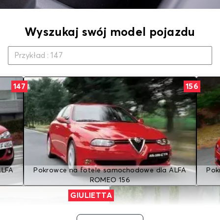
Wyszukaj swój model pojazdu
147
156
ALFA
Pokrowce na fotele samochodowe dla ALFA
Pok
ROMEO 156
GIULIETTA