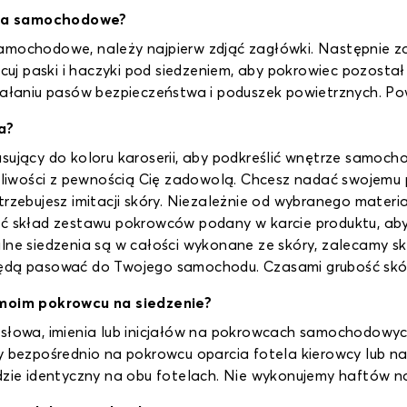
nia samochodowe?
amochodowe, należy najpierw zdjąć zagłówki. Następnie zał
j paski i haczyki pod siedzeniem, aby pokrowiec pozostał 
ziałaniu pasów bezpieczeństwa i poduszek powietrznych. Po
a?
sujący do koloru karoserii, aby podkreślić wnętrze samocho
możliwości z pewnością Cię zadowolą. Chcesz nadać swojemu
otrzebujesz imitacji skóry. Niezależnie od wybranego mate
ić skład zestawu pokrowców podany w karcie produktu, aby
lne siedzenia są w całości wykonane ze skóry, zalecamy sk
 będą pasować do Twojego samochodu. Czasami grubość skó
moim pokrowcu na siedzenie?
a słowa, imienia lub inicjałów na pokrowcach samochodow
y bezpośrednio na pokrowcu oparcia fotela kierowcy lub na
dzie identyczny na obu fotelach. Nie wykonujemy haftów na