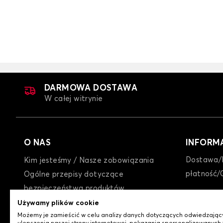
Pokrowce na f
RO
DARMOWA DOSTAWA
W całej witrynie
O NAS
INFORM
Dostawa/
Kim jesteśmy / Nasze zobowiązania
płatność/
Ogólne przepisy dotyczące
bezpieczeństwa produktów
GTC
Używamy plików cookie
Możemy je zamieścić w celu analizy danych dotyczących odwiedzając
Polityka prywatności / Cookies