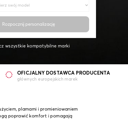
Rozpocznij personalizację
z wszystkie kompatybilne marki
OFICJALNY DOSTAWCA PRODUCENTA
głównych europejskich marek
życiem, plamami i promieniowaniem
mogą poprawić komfort i pomagają