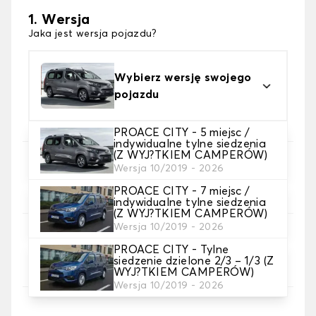
1. Wersja
Jaka jest wersja pojazdu?
Wybierz wersję swojego
pojazdu
PROACE CITY - 5 miejsc /
indywidualne tylne siedzenia
(Z WYJ?TKIEM CAMPERÓW)
2. Wybór gry
Wersja 10/2019 - 2026
wybierz pokrowce na siedzenia, których
PROACE CITY - 7 miejsc /
potrzebujesz
indywidualne tylne siedzenia
(Z WYJ?TKIEM CAMPERÓW)
Wersja 10/2019 - 2026
3. Materiał
PROACE CITY - Tylne
Wybierz materiał na pokrowce.
siedzenie dzielone 2/3 – 1/3 (Z
WYJ?TKIEM CAMPERÓW)
Wersja 10/2019 - 2026