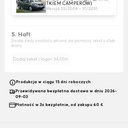
TKIEM CAMPERÓW)
4. Kolor
Wersja 03/2004 - 10/2010
Wybierz kolor pokrowców na siedzenia.
5. Haft
Dodaj swój osobisty akcent za pomocą tekstu i/lub
ikony
Dodaj tekst i logo
+ 54,00zł
Produkcja w ciągu 15 dni roboczych
Przewidywana bezpłatna dostawa w dniu 2026-
09-03
Płatność w 3x bezpłatnie, od zakupu 60 €