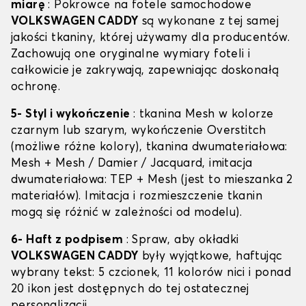
miarę
: Pokrowce na fotele samochodowe
VOLKSWAGEN CADDY
są wykonane z tej samej
jakości tkaniny, której używamy dla producentów.
Zachowują one oryginalne wymiary foteli i
całkowicie je zakrywają, zapewniając doskonałą
ochronę.
5- Styl i wykończenie
: tkanina Mesh w kolorze
czarnym lub szarym, wykończenie Overstitch
(możliwe różne kolory), tkanina dwumateriałowa:
Mesh + Mesh / Damier / Jacquard, imitacja
dwumateriałowa: TEP + Mesh (jest to mieszanka 2
materiałów). Imitacja i rozmieszczenie tkanin
mogą się różnić w zależności od modelu).
6- Haft z podpisem
: Spraw, aby okładki
VOLKSWAGEN CADDY
były wyjątkowe, haftując
wybrany tekst: 5 czcionek, 11 kolorów nici i ponad
20 ikon jest dostępnych do tej ostatecznej
personalizacji.