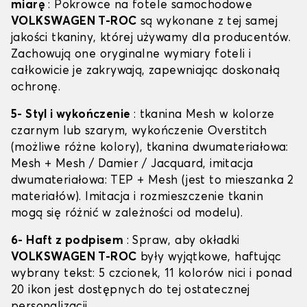
miarę
: Pokrowce na fotele samochodowe
VOLKSWAGEN T-ROC
są wykonane z tej samej
jakości tkaniny, której używamy dla producentów.
Zachowują one oryginalne wymiary foteli i
całkowicie je zakrywają, zapewniając doskonałą
ochronę.
5- Styl i wykończenie
: tkanina Mesh w kolorze
czarnym lub szarym, wykończenie Overstitch
(możliwe różne kolory), tkanina dwumateriałowa:
Mesh + Mesh / Damier / Jacquard, imitacja
dwumateriałowa: TEP + Mesh (jest to mieszanka 2
materiałów). Imitacja i rozmieszczenie tkanin
mogą się różnić w zależności od modelu).
6- Haft z podpisem
: Spraw, aby okładki
VOLKSWAGEN T-ROC
były wyjątkowe, haftując
wybrany tekst: 5 czcionek, 11 kolorów nici i ponad
20 ikon jest dostępnych do tej ostatecznej
personalizacji.