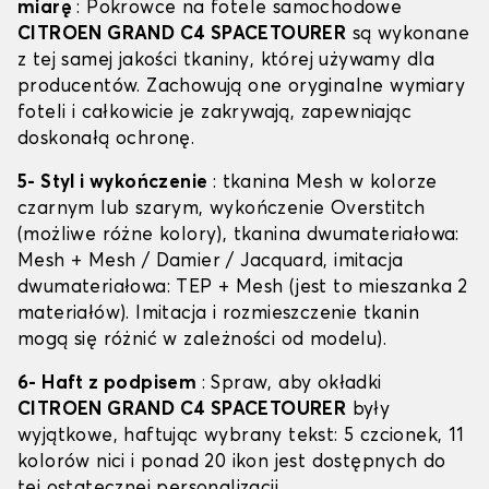
miarę
: Pokrowce na fotele samochodowe
CITROEN GRAND C4 SPACETOURER
są wykonane
z tej samej jakości tkaniny, której używamy dla
producentów. Zachowują one oryginalne wymiary
foteli i całkowicie je zakrywają, zapewniając
doskonałą ochronę.
5- Styl i wykończenie
: tkanina Mesh w kolorze
czarnym lub szarym, wykończenie Overstitch
(możliwe różne kolory), tkanina dwumateriałowa:
Mesh + Mesh / Damier / Jacquard, imitacja
dwumateriałowa: TEP + Mesh (jest to mieszanka 2
materiałów). Imitacja i rozmieszczenie tkanin
mogą się różnić w zależności od modelu).
6- Haft z podpisem
: Spraw, aby okładki
CITROEN GRAND C4 SPACETOURER
były
wyjątkowe, haftując wybrany tekst: 5 czcionek, 11
kolorów nici i ponad 20 ikon jest dostępnych do
tej ostatecznej personalizacji.