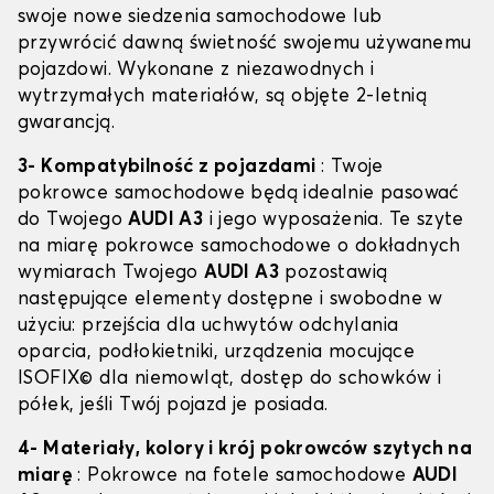
swoje nowe siedzenia samochodowe lub
przywrócić dawną świetność swojemu używanemu
pojazdowi. Wykonane z niezawodnych i
wytrzymałych materiałów, są objęte 2-letnią
gwarancją.
3- Kompatybilność z pojazdami
: Twoje
pokrowce samochodowe będą idealnie pasować
do Twojego
AUDI A3
i jego wyposażenia. Te szyte
na miarę pokrowce samochodowe o dokładnych
wymiarach Twojego
AUDI A3
pozostawią
następujące elementy dostępne i swobodne w
użyciu: przejścia dla uchwytów odchylania
oparcia, podłokietniki, urządzenia mocujące
ISOFIX© dla niemowląt, dostęp do schowków i
półek, jeśli Twój pojazd je posiada.
4- Materiały, kolory i krój pokrowców szytych na
miarę
: Pokrowce na fotele samochodowe
AUDI