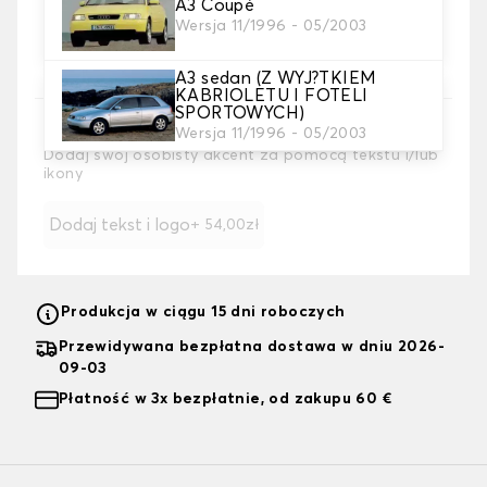
A3 Coupé
4. Kolor
Wersja 11/1996 - 05/2003
Wybierz kolor pokrowców na siedzenia.
A3 sedan (Z WYJ?TKIEM
KABRIOLETU I FOTELI
SPORTOWYCH)
5. Haft
Wersja 11/1996 - 05/2003
Dodaj swój osobisty akcent za pomocą tekstu i/lub
ikony
Dodaj tekst i logo
+ 54,00zł
Produkcja w ciągu 15 dni roboczych
Przewidywana bezpłatna dostawa w dniu 2026-
09-03
Płatność w 3x bezpłatnie, od zakupu 60 €