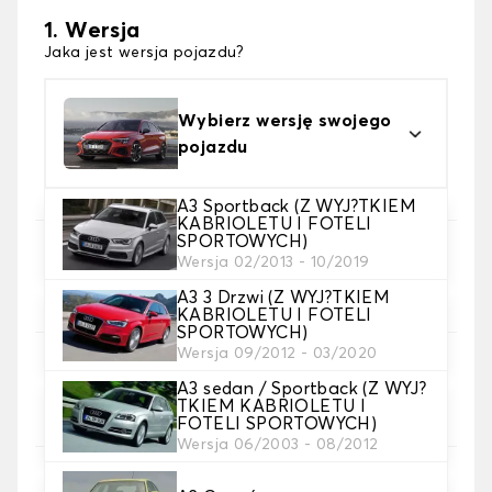
1. Wersja
Jaka jest wersja pojazdu?
Wybierz wersję swojego
pojazdu
A3 Sportback (Z WYJ?TKIEM
KABRIOLETU I FOTELI
SPORTOWYCH)
2. Wybór gry
Wersja 02/2013 - 10/2019
wybierz pokrowce na siedzenia, których
A3 3 Drzwi (Z WYJ?TKIEM
potrzebujesz
KABRIOLETU I FOTELI
SPORTOWYCH)
Wersja 09/2012 - 03/2020
3. Materiał
A3 sedan / Sportback (Z WYJ?
Wybierz materiał na pokrowce.
TKIEM KABRIOLETU I
FOTELI SPORTOWYCH)
Wersja 06/2003 - 08/2012