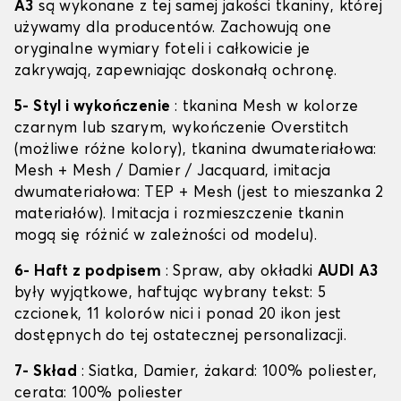
A3
są wykonane z tej samej jakości tkaniny, której
używamy dla producentów. Zachowują one
oryginalne wymiary foteli i całkowicie je
zakrywają, zapewniając doskonałą ochronę.
5- Styl i wykończenie
: tkanina Mesh w kolorze
czarnym lub szarym, wykończenie Overstitch
(możliwe różne kolory), tkanina dwumateriałowa:
Mesh + Mesh / Damier / Jacquard, imitacja
dwumateriałowa: TEP + Mesh (jest to mieszanka 2
materiałów). Imitacja i rozmieszczenie tkanin
mogą się różnić w zależności od modelu).
6- Haft z podpisem
: Spraw, aby okładki
AUDI A3
były wyjątkowe, haftując wybrany tekst: 5
czcionek, 11 kolorów nici i ponad 20 ikon jest
dostępnych do tej ostatecznej personalizacji.
7- Skład
: Siatka, Damier, żakard: 100% poliester,
cerata: 100% poliester